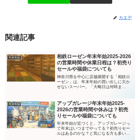
カエデ
関連記事
相鉄ローゼン年末年始2025-2026
年末年始
の営業時間や休業日程は？初売り
セールや福袋についても
神奈川県を中心に店舗展開する「相鉄ロ
ーゼン」は、年末年始の買い出しに欠か
せないスーパー。「大晦日は何時ま
で？」「元旦は営業するの？」「福袋や
初売りセールはある？」といった疑問を
持つ方も多いのではないでしょうか。こ
アップガレージ年末年始2025-
年末年始
の記事では、2025年末〜2...
2026の営業時間や休みは？初売
りセールや福袋についても
年末年始が近づくと、アップガレージっ
て年末はいつまでやってる？初売りセー
ルはあるのかな？と気になる方も多いで
すよね。私自身も、年末にパーツを見に