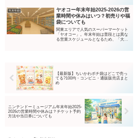
大丈夫かな？」「バッテリー弱ってない
かな？」と、つい気になってしまいま
ヤオコー年末年始2025-2026の営
年末年始
す。この記事では、オートバッ...
業時間や休みはいつ？初売りや福
袋についても
関東エリアで人気のスーパーマーケット
「ヤオコー」。年末年始は普段とは異な
る営業スケジュールとなるため、「大晦
日は何時まで？」「初売りはいつか
ら？」と毎年気になりますよね。本記事
では、ヤオコーの【2025年末～2026年
始】にかけての営業時間...
【最新版】ちいかわポチ袋はどこで売っ
てる?100均・コンビニ・通販販売店まと
め
ニンテンドーミュージアム年末年始2025-
2026の営業時間や休みは？チケット予約
方法や当日券についても