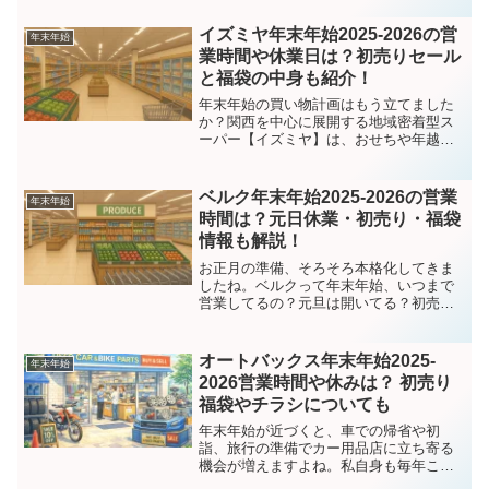
行こうとして「今日は短縮営業だっ
た…」と慌てた経験があります。この記
イズミヤ年末年始2025-2026の営
年末年始
事では、アップガレージの20...
業時間や休業日は？初売りセール
と福袋の中身も紹介！
年末年始の買い物計画はもう立てました
か？関西を中心に展開する地域密着型ス
ーパー【イズミヤ】は、おせちや年越し
そばの買い出し、初売りや福袋目当ての
お客さんで毎年大賑わい！ですがこの時
期は通常と営業時間が異なり、特に大晦
ベルク年末年始2025-2026の営業
年末年始
日や元旦の営業状況は店舗...
時間は？元日休業・初売り・福袋
情報も解説！
お正月の準備、そろそろ本格化してきま
したね。ベルクって年末年始、いつまで
営業してるの？元旦は開いてる？初売り
や福袋はある？そんな疑問にお応えする
ために、この記事では関東で大人気のス
ーパーマーケット【ベルク】の2025年末
オートバックス年末年始2025-
年末年始
～2026年始にかけ...
2026営業時間や休みは？ 初売り
福袋やチラシについても
年末年始が近づくと、車での帰省や初
詣、旅行の準備でカー用品店に立ち寄る
機会が増えますよね。私自身も毎年この
時期になると、「スタッドレスタイヤは