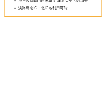
神戸淡路鳴門自動車道 洲本ICから約15分
淡路島南IC・北ICも利用可能