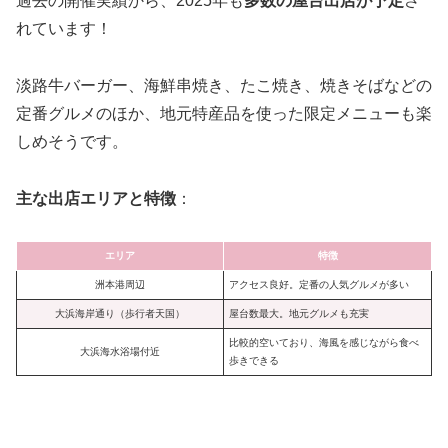
過去の開催実績から、2025年も
多数の屋台出店が予定
さ
れています！
淡路牛バーガー、海鮮串焼き、たこ焼き、焼きそばなどの
定番グルメのほか、地元特産品を使った限定メニューも楽
しめそうです。
主な出店エリアと特徴
：
エリア
特徴
洲本港周辺
アクセス良好。定番の人気グルメが多い
大浜海岸通り（歩行者天国）
屋台数最大。地元グルメも充実
比較的空いており、海風を感じながら食べ
大浜海水浴場付近
歩きできる