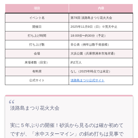
項目
内容
イベント名
第78回 淡路島まつり花火大会
開催日
2025年11月9日（日）※荒天中止
打ち上げ時間
18:00頃〜約30分（予定）
打ち上げ数
非公表（例年は数千発規模）
会場
大浜公園（兵庫県洲本市海岸通）
来場者数（目安）
約2万人
有料席
なし（2025年時点では未定）
公式サイト
淡路島まつり公式サイト
淡路島まつり花火大会
実に５年ぶりの開催！砂浜から見るのは確か初めて
ですが、「水中スターマイン」の斜め打ちは見事で