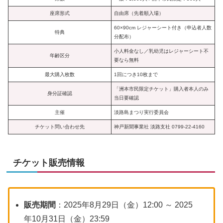
座席形式
自由席（先着順入場）
60×90cm レジャーシート付き（申込者人数
特典
分配布）
小人料金なし／乳幼児はレジャーシート不
年齢区分
要なら無料
最大購入枚数
1回につき10枚まで
「洲本市民限定チケット」購入者本人のみ
身分証確認
当日要確認
主催
淡路島まつり実行委員会
チケット問い合わせ先
神戸新聞事業社 淡路支社 0799-22-4160
チケット販売情報
販売期間
：2025年8月29日（金）12:00 ～ 2025
年10月31日（金）23:59