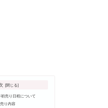
次
6年初売り日程について
初売り内容