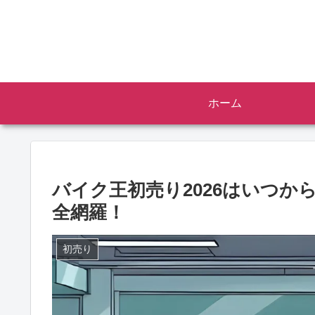
ホーム
バイク王初売り2026はいつか
全網羅！
初売り