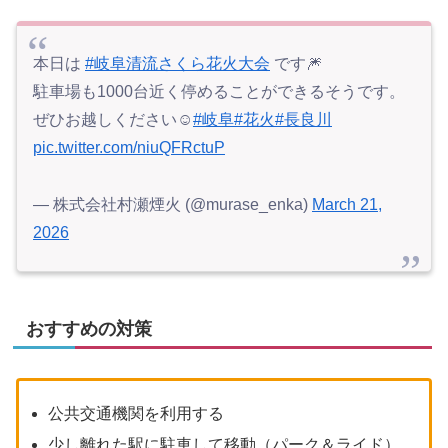
本日は
#岐阜清流さくら花火大会
です🎆
駐車場も1000台近く停めることができるそうです。
ぜひお越しください☺️
#岐阜
#花火
#長良川
pic.twitter.com/niuQFRctuP
— 株式会社村瀬煙火 (@murase_enka)
March 21,
2026
おすすめの対策
公共交通機関を利用する
少し離れた駅に駐車して移動（パーク＆ライド）