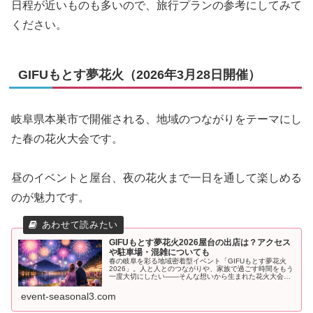
日程が近いものも多いので、旅行プランの参考にしてみて
ください。
GIFUもとす夢花火（2026年3月28日開催）
岐阜県本巣市で開催される、地域のつながりをテーマにし
た春の花火大会です。
昼のイベントと屋台、夜の花火まで一日を通して楽しめる
のが魅力です。
GIFUもとす夢花火2026屋台の出店は？アクセス
や駐車場・混雑についても
春の岐阜を彩る地域密着型イベント「GIFUもとす夢花火
2026」。人と人とのつながりや、家族で過ごす時間をもう
一度大切にしたい――そんな想いから生まれた花火大会
で、地元企業・団体の協賛のもと開催されます。とはい
え、初めて行く方にとっては、屋...
event-seasonal3.com