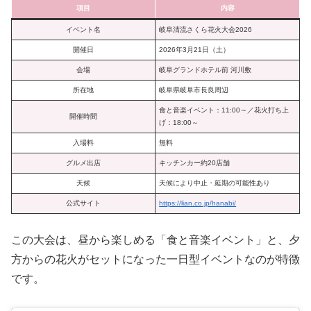
項目
内容
イベント名
岐阜清流さくら花火大会2026
開催日
2026年3月21日（土）
会場
岐阜グランドホテル前 河川敷
所在地
岐阜県岐阜市長良周辺
食と音楽イベント：11:00～／花火打ち上
開催時間
げ：18:00～
入場料
無料
グルメ出店
キッチンカー約20店舗
天候
天候により中止・延期の可能性あり
公式サイト
https://lian.co.jp/hanabi/
この大会は、昼から楽しめる「食と音楽イベント」と、夕
方からの花火がセットになった一日型イベントなのが特徴
です。