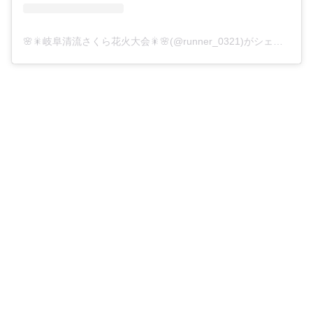
🌸🎇岐阜清流さくら花火大会🎇🌸(@runner_0321)がシェアした投稿