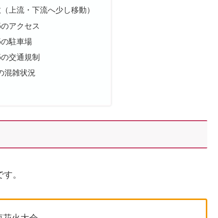
敷（上流・下流へ少し移動）
5のアクセス
5の駐車場
5の交通規制
5の混雑状況
です。