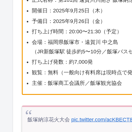
正式名称：第101回 遠賀川川開き 飯塚納
開催日：2025年9月25日（木）
予備日：2025年9月26日（金）
打ち上げ時間：20:00〜21:30（予定）
会場：福岡県飯塚市・遠賀川 中之島
（JR新飯塚駅 徒歩約5〜10分／飯塚バス
打ち上げ発数：約7,000発
観覧：無料（一般向け有料席は現時点で
主催：飯塚商工会議所／飯塚観光協会
飯塚納涼花火大会
pic.twitter.com/acKBECT