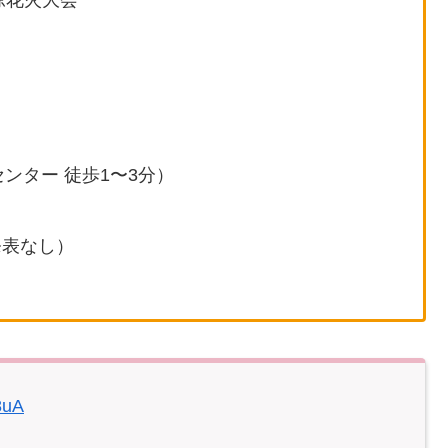
涼花火大会
センター 徒歩1〜3分）
発表なし）
8uA