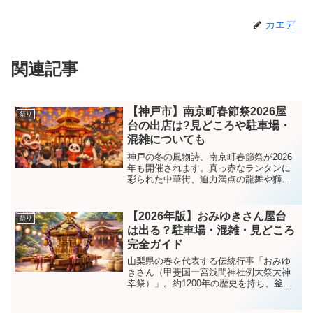
カエデ
関連記事
【神戸市】南京町春節祭2026屋
祭り
台の出店は?見どころや駐車場・
混雑についても
神戸の冬の風物詩、南京町春節祭が2026
年も開催されます。真っ赤なランタンに
彩られた中華街、迫力満点の龍舞や獅子
舞、そして春節限定の中華グルメ。異国
情緒あふれる南京町の雰囲気は、何度訪
れても心が躍りますよね。この記事で
【2026年版】おみゆきさん屋台
祭り
は、南京町春節祭202...
は出る？駐車場・混雑・見どころ
完全ガイド
山梨県の春を代表する伝統行事「おみゆ
きさん（甲斐国一宮浅間神社例大祭大神
幸祭）」。約1200年の歴史を持ち、釜無
川の信玄堤で水防祈願を行う由緒ある神
事として知られています。「屋台は出る