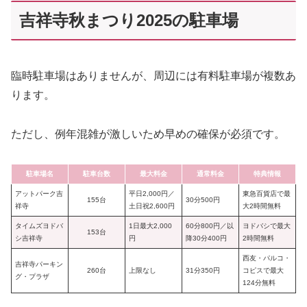
吉祥寺秋まつり2025の駐車場
臨時駐車場はありませんが、周辺には有料駐車場が複数あ
ります。
ただし、例年混雑が激しいため早めの確保が必須です。
駐車場名
駐車台数
最大料金
通常料金
特典情報
アットパーク吉
平日2,000円／
東急百貨店で最
155台
30分500円
祥寺
土日祝2,600円
大2時間無料
タイムズヨドバ
1日最大2,000
60分800円／以
ヨドバシで最大
153台
シ吉祥寺
円
降30分400円
2時間無料
西友・パルコ・
吉祥寺パーキン
260台
上限なし
31分350円
コピスで最大
グ・プラザ
124分無料