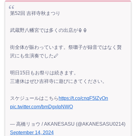
第52回 吉祥寺秋まつり
武蔵野八幡宮では多くの出店が🏮🏮
街全体が賑わっています。祭囃子が録音ではなく贅
沢にも生演奏でした🪈
明日15日もお祭りは続きます。
三連休はぜひ吉祥寺に遊びにきてください。
スケジュールはこちら
https://t.co/cnqF5IZyOn
pic.twitter.com/bmDgxIpNWO
— 高橋リョウ / AKANESASU (@AKANESASU0214)
September 14, 2024