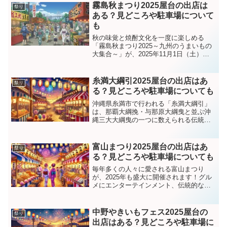
の？」「駐車場はある？」「どれくらい
霧島秋まつり2025屋台の出店は
祭り
混雑するの？」と気に...
ある？見どころや駐車場について
も
秋の味覚と焼酎文化を一度に楽しめる
「霧島秋まつり2025～九州のうまいもの
大集合～」が、2025年11月1日（土）・2
日（日）の2日間にわたって開催されま
す！会場は毎年恒例、「焼酎の里 霧島フ
ァクトリーガーデン」（宮崎県都城
糸満大綱引2025屋台の出店はあ
祭り
市）。今年も、九...
る？見どころや駐車場についても
沖縄県糸満市で行われる「糸満大綱引」
は、那覇大綱挽・与那原大綱曳と並ぶ沖
縄三大大綱曳の一つに数えられる伝統行
事です。2025年は旧暦8月15日にあたる
10月6日（月）に開催予定で、迫力ある綱
引きや華やかな「道ズネー」、さらに地
富山まつり2025屋台の出店はあ
祭り
元グルメの屋台...
る？見どころや駐車場についても
毎年多くの人々に愛される富山まつり
が、2025年も盛大に開催されます！グル
メにエンターテインメント、伝統的な踊
りに迫力満点のパフォーマンスまで、盛
りだくさんの内容が詰まったこのお祭
り。屋台の出店情報やアクセス、駐車場
中野やきいもフェス2025屋台の
祭り
など、富山まつり2025...
出店はある？見どころや駐車場に