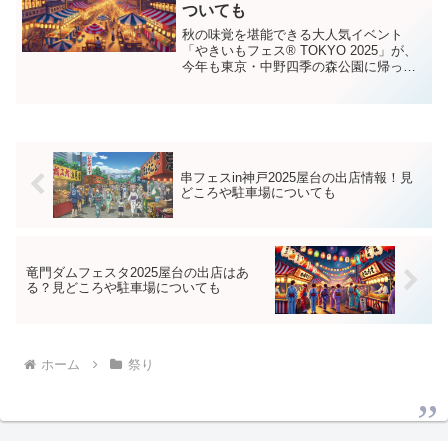
ついても
秋の味覚を堪能できる大人気イベント
「やきいもフェス® TOKYO 2025」が、
今年も東京・中野四季の森公園に帰って
きます！14店舗による出店ブースには、
焼き芋を使ったスイーツからおかず系ま
で、約30種類のやきいもメニューがずら
りと並びます...
串フェスin神戸2025屋台の出店情報！見
どころや駐車場についても
竜門ダムフェスタ2025屋台の出店はあ
る？見どころや駐車場についても
ホーム
祭り