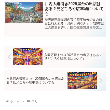
とがありますが、市民手作りとは思えな
川内大綱引き2025屋台の出店は
祭り
いほど完成度の高い雪...
ある？見どころや駐車場について
も
鹿児島県薩摩川内市で毎年秋分の日の前
日に行われる「川内大綱引き」。420年以
上の歴史を誇り、国の重要無形民俗文化
財にも指定された日本有数の伝統行事で
す。2025年も市街地を舞台に、長さ
365m・重さ7トンもの巨大な綱をめぐっ
て数千人の男衆が...
入間万燈まつり2025屋台の出店はある？
見どころや駐車場についても
八尾河内音頭まつり2025屋台の出店はあ
る？見どころや駐車場についても
ホーム
祭り