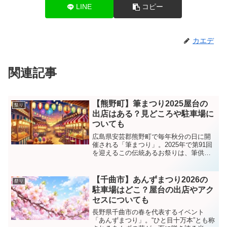
LINE
コピー
カエデ
関連記事
【熊野町】筆まつり2025屋台の
祭り
出店はある？見どころや駐車場に
ついても
広島県安芸郡熊野町で毎年秋分の日に開
催される「筆まつり」。2025年で第91回
を迎えるこの伝統あるお祭りは、筆供養
や大作席書、筆の市など、熊野ならでは
の文化を存分に楽しめる一大イベントで
す。この記事では、筆まつり2025の開催
【千曲市】あんずまつり2026の
祭り
概要から見どこ...
駐車場はどこ？屋台の出店やアク
セスについても
長野県千曲市の春を代表するイベント
「あんずまつり」。“ひと目十万本”とも称