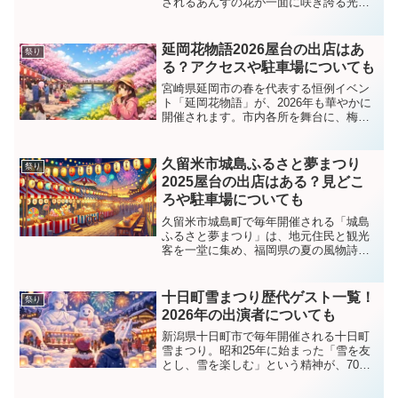
されるあんずの花が一面に咲き誇る光景
は圧巻で、毎年多くの観光客が訪れる人
気のお花見イベントです。「屋台は出る
の？」「駐車場はある？」「混雑はどれ
延岡花物語2026屋台の出店はあ
祭り
くらい？」と気になる方...
る？アクセスや駐車場についても
宮崎県延岡市の春を代表する恒例イベン
ト「延岡花物語」が、2026年も華やかに
開催されます。市内各所を舞台に、梅・
桜・菜の花・ヤブツバキと、季節の花々
が次々と咲き誇り、期間中は多彩なイベ
ントやグルメ企画が楽しめるのが大きな
久留米市城島ふるさと夢まつり
祭り
魅力です。初めて訪れ...
2025屋台の出店はある？見どこ
ろや駐車場についても
久留米市城島町で毎年開催される「城島
ふるさと夢まつり」は、地元住民と観光
客を一堂に集め、福岡県の夏の風物詩と
して定着しています。2025年の開催も多
彩なイベントが盛りだくさんで、特に大
獅子のパレードやアオみこしリレーが注
十日町雪まつり歴代ゲスト一覧！
祭り
目されています。屋台...
2026年の出演者についても
新潟県十日町市で毎年開催される十日町
雪まつり。昭和25年に始まった「雪を友
とし、雪を楽しむ」という精神が、70年
以上にわたって受け継がれてきた、日本
有数の冬の祭典です。私も一度訪れたこ