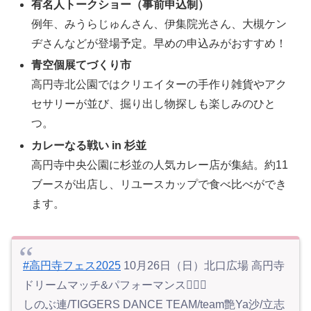
有名人トークショー（事前申込制）
例年、みうらじゅんさん、伊集院光さん、大槻ケン
ヂさんなどが登場予定。早めの申込みがおすすめ！
青空個展てづくり市
高円寺北公園ではクリエイターの手作り雑貨やアク
セサリーが並び、掘り出し物探しも楽しみのひと
つ。
カレーなる戦い in 杉並
高円寺中央公園に杉並の人気カレー店が集結。約11
ブースが出店し、リユースカップで食べ比べができ
ます。
#高円寺フェス2025
10月26日（日）北口広場 高円寺
ドリームマッチ&パフォーマンス❤️‍🔥🎤
しのぶ連/TIGGERS DANCE TEAM/team艶Ya沙/立志