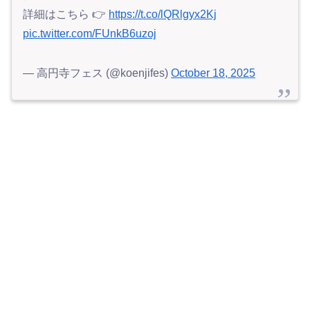
詳細はこちら 👉
https://t.co/lQRlgyx2Kj
pic.twitter.com/FUnkB6uzoj
— 高円寺フェス (@koenjifes)
October 18, 2025