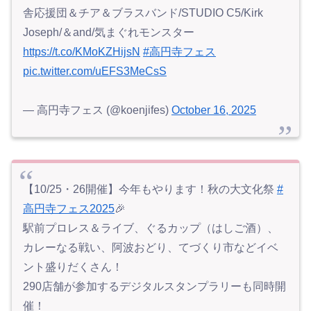
舎応援団＆チア＆ブラスバンド/STUDIO C5/Kirk
Joseph/＆and/気まぐれモンスター
https://t.co/KMoKZHijsN
#高円寺フェス
pic.twitter.com/uEFS3MeCsS
— 高円寺フェス (@koenjifes)
October 16, 2025
【10/25・26開催】今年もやります！秋の大文化祭
#
高円寺フェス2025
🎉
駅前プロレス＆ライブ、ぐるカップ（はしご酒）、
カレーなる戦い、阿波おどり、てづくり市などイベ
ント盛りだくさん！
290店舗が参加するデジタルスタンプラリーも同時開
催！