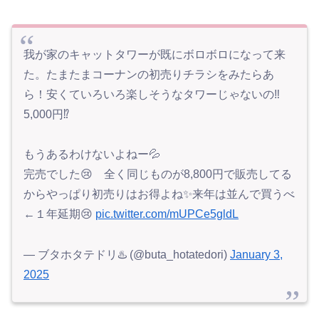
我が家のキャットタワーが既にボロボロになって来
た。たまたまコーナンの初売りチラシをみたらあ
ら！安くていろいろ楽しそうなタワーじゃないの‼️
5,000円⁉️
もうあるわけないよねー💦
完売でした😢 全く同じものが8,800円で販売してる
からやっぱり初売りはお得よね✨来年は並んで買うべ
←１年延期😢
pic.twitter.com/mUPCe5gldL
— ブタホタテドリ♨️ (@buta_hotatedori)
January 3,
2025