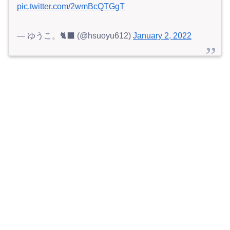
pic.twitter.com/2wmBcQTGgT
— ゆうこ。🐈‍⬛ (@hsuoyu612)
January 2, 2022