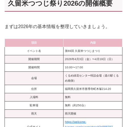
久留米つつじ祭り2026の開催概要
まずは2026年の基本情報を整理していきましょう。
項目
内容
イベント名
第69回 久留米つつじまつり
開催期間
2026年4月3日（金）〜4月19日（日）
開催時間
10:00〜17:00
くるめ緑花センター特設会場（道の駅くる
会場
め南側）
住所
福岡県久留米市善導寺町木塚214-20
入場料
無料
駐車場
無料（約250台）
雨天
雨天開催
https://welcome-
公式サイト
kurume.com/events/detail/2d355797-