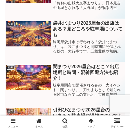
「おおの山城大文字まつり」。日本最古
の山城とされる「大野城」が眠る四王寺
山を舞台に、市民のにぎわいを未来へつ
なぐ大イベントです。2025年は9月27日
（土）・28日（日）の2日間にわたり開催
袋井北まつり2025屋台の出店は
祭り
され、幻想的な「...
ある？見どころや駐車場について
も
静岡県袋井市で行われる「袋井北まつ
り」は、袋井まつりと同時期に開催され
る秋の一大行事です。五穀豊穣や無病息
災を祈願し、北地区の各町が力を合わせ
て盛り上げる伝統あるお祭りで、迫力満
点の屋台曳き廻しや熱気あふれる手木合
関まつり2026屋台はどこ？出店
祭り
わせが大きな見どころ。本記...
場所と時間・混雑回避方法も紹
介！
岐阜県関市で開催される春の一大イベン
ト「関まつり」。刀のまちとして知られ
る関市ならではの文化と、市民参加型の
賑わいが融合した人気のお祭りです。中
でも夜に行われる「あんどんみこしコン
クール」は、光に包まれた幻想的な光景
引田ひなまつり2026屋台の出店
祭り
が広がり、写真映えスポッ...
はある？駐車場や混雑についても
春の訪れを告げる風物詩として、香川県
メニュー
ホーム
検索
トップ
サイドバー
東かがわ市で親しまれている「引田ひな