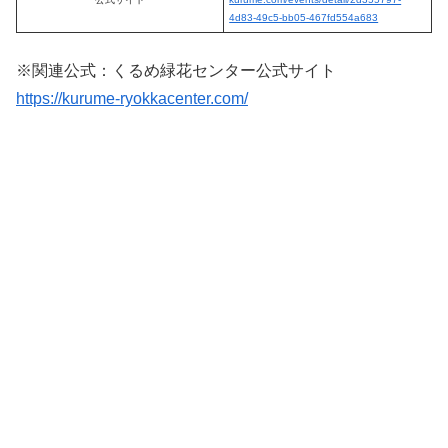
4d83-49c5-bb05-467fd554a683
※関連公式：くるめ緑花センター公式サイト
https://kurume-ryokkacenter.com/