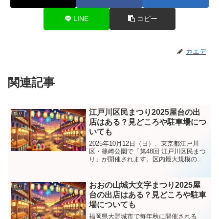
LINE
コピー
カエデ
関連記事
江戸川区民まつり2025屋台の出
祭り
店はある？見どころや駐車場につ
いても
2025年10月12日（日）、東京都江戸川
区・篠崎公園で「第48回 江戸川区民まつ
り」が開催されます。区内最大規模のイ
ベントであり、今年は「江戸川・ホノル
ルフェスティバル」の初実施やティラノ
サウルスレースの復活、サンマの炭火焼
おおの山城大文字まつり2025屋
祭り
など、例年以上...
台の出店はある？見どころや駐車
場についても
福岡県大野城市で毎年秋に開催される