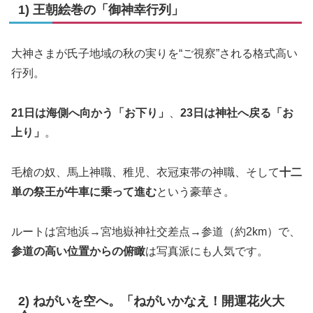
1) 王朝絵巻の「御神幸行列」
大神さまが氏子地域の秋の実りを“ご視察”される格式高い
行列。
21日は海側へ向かう「お下り」
、
23日は神社へ戻る「お
上り」
。
毛槍の奴、馬上神職、稚児、衣冠束帯の神職、そして
十二
単の祭王が牛車に乗って進む
という豪華さ。
ルートは宮地浜→宮地嶽神社交差点→参道（約2km）で、
参道の高い位置からの俯瞰
は写真派にも人気です。
2) ねがいを空へ。「ねがいかなえ！開運花火大