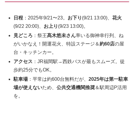
日程
：2025年9/21〜23。
お下り
(9/21 13:00)、
花火
(9/22 20:00)、
お上り
(9/23 13:00)。
見どころ
：祭王
髙木悠未さん
率いる御神幸行列、ね
がいかなえ！開運花火、特設ステージ＆
約60店
の屋
台・キッチンカー。
アクセス
：JR福間駅→西鉄バスが最もスムーズ。徒
歩約25分でもOK。
駐車場
：平常は約600台無料だが、
2025年は第一駐車
場が使えない
ため、
公共交通機関推奨
＆駅周辺P活用
を。