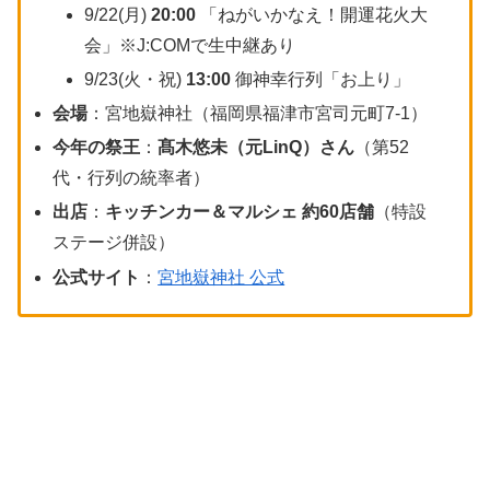
9/22(月)
20:00
「ねがいかなえ！開運花火大
会」※J:COMで生中継あり
9/23(火・祝)
13:00
御神幸行列「お上り」
会場
：宮地嶽神社（福岡県福津市宮司元町7-1）
今年の祭王
：
髙木悠未（元LinQ）さん
（第52
代・行列の統率者）
出店
：
キッチンカー＆マルシェ 約60店舗
（特設
ステージ併設）
公式サイト
：
宮地嶽神社 公式