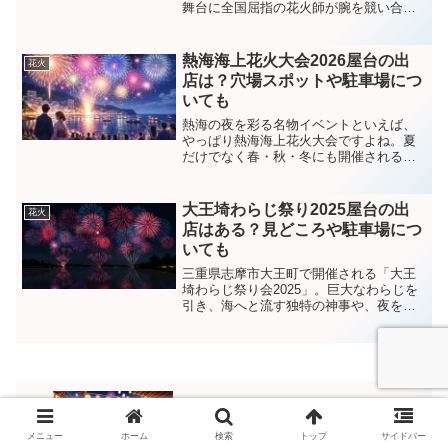
舞台に全国屈指の花火師が腕を競い合い
ます。会場周辺には屋台やグルメイベン
トが並び、家族や友人と過ごす時間が特
別なものになること間違いなし！ここで
熱海海上花火大会2026屋台の出
花火
は2025年の開催概...
店は？穴場スポットや駐車場につ
いても
熱海の夜を彩る名物イベントといえば、
やっぱり熱海海上花火大会ですよね。夏
だけでなく春・秋・冬にも開催されるの
が大きな魅力で、2026年も年間を通して
複数回の開催が予定されています。熱海
湾は三面を山に囲まれた「すり鉢状」の
大王埼わらじ祭り2025屋台の出
花火
地形で、花火の音が反...
店はある？見どころや駐車場につ
いても
三重県志摩市大王町で開催される「大王
埼わらじ祭り会2025」。巨大なわらじを
引き、海へと流す独特の神事や、夜を彩
る奉納花火など、地域の伝統と賑わいが
詰まった特別な一日です。この記事で
は、2025年の日程や見どころ、屋台の出
店情報、アクセスや...
遠野祭り2025屋台の出店はある？見どこ
ろや駐車場についても
メニュー
ホーム
検索
トップ
サイドバー