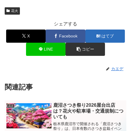
花火
シェアする
X
Facebook
はてブ
LINE
コピー
カエデ
関連記事
鹿沼さつき祭り2026屋台出店
花火
は？花火や駐車場・交通規制につ
いても
栃木県鹿沼市で開催される「鹿沼さつき
祭り」は、日本有数のさつき盆栽イベン