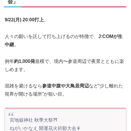
会」
9/22(月) 20:00打上
。
人々の願いを託して打ち上げるのが特徴で、
J:COMが生
中継
。
例年
約1,000発
規模で、境内〜参道周辺で夜景とともに楽
しめます。
混雑を避けるなら
参道中腹や大鳥居周辺
など“少し離れた
視界が開ける場所”が狙い目。
宮地嶽神社 秋季大祭⛩
ねがいかなえ 開運花火祈願大会🎇