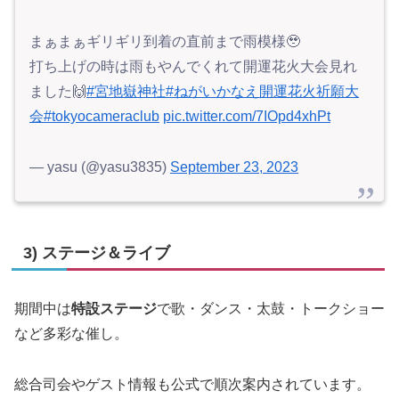
まぁまぁギリギリ到着の直前まで雨模様🥹
打ち上げの時は雨もやんでくれて開運花火大会見れ
ました🙌
#宮地嶽神社
#ねがいかなえ開運花火祈願大
会
#tokyocameraclub
pic.twitter.com/7IOpd4xhPt
— yasu (@yasu3835)
September 23, 2023
3) ステージ＆ライブ
期間中は
特設ステージ
で歌・ダンス・太鼓・トークショー
など多彩な催し。
総合司会やゲスト情報も公式で順次案内されています。