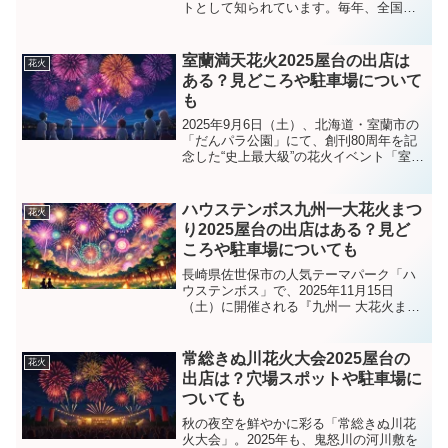
トとして知られています。毎年、全国か
ら美しいさつき盆栽が集まり、園芸ファ
ンだけでなく観光客でも賑わう人気イベ
ントです。さらに2026年は、グルメフェ
室蘭満天花火2025屋台の出店は
花火
アや花火イベントも予...
ある？見どころや駐車場について
も
2025年9月6日（土）、北海道・室蘭市の
「だんパラ公園」にて、創刊80周年を記
念した“史上最大級”の花火イベント「室蘭
満天花火2025」が開催されます！約
35,000発という破格のスケールに加え、
ライブや漫才、グルメ・屋台、遊園地が
ハウステンボス九州一大花火まつ
花火
一日中...
り2025屋台の出店はある？見ど
ころや駐車場についても
長崎県佐世保市の人気テーマパーク「ハ
ウステンボス」で、2025年11月15日
（土）に開催される『九州一 大花火まつ
り』。西日本最大級となる約22,000発の
大規模な花火が夜空を彩る冬の一大イベ
ントです。この記事では、見どころや観
常総きぬ川花火大会2025屋台の
花火
覧席情報、屋...
出店は？穴場スポットや駐車場に
ついても
秋の夜空を鮮やかに彩る「常総きぬ川花
火大会」。2025年も、鬼怒川の河川敷を