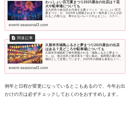
わっしょい百万夏まつり2025屋台の出店は？花
火や駐車場についても
北九州市小倉北区を代表する夏イベント「わっしょい百万
夏まつり」が、2025年も開催されます！毎年多くの人が訪
れるこの祭りは、華やかなパレードやよさこい、ステージ
イベントに加え、最終日には花火が打ち上げられるのが大
きな魅力です。本記事では、屋...
event-seasonal3.com
久留米市城島ふるさと夢まつり2025屋台の出店
はある？見どころや駐車場についても
久留米市城島町で毎年開催される「城島ふるさと夢まつ
り」は、地元住民と観光客を一堂に集め、福岡県の夏の風
物詩として定着しています。2025年の開催も多彩なイベン
トが盛りだくさんで、特に大獅子のパレードやアオみこし
リレーが注目されています。屋台...
event-seasonal3.com
例年と日程が変更になっているとこもあるので、今年お出
かけの方は必ずチェックしておくのをおすすめします。