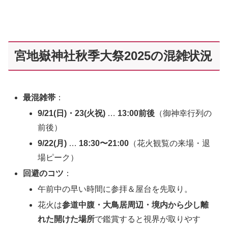
宮地嶽神社秋季大祭2025の混雑状況
最混雑帯
：
9/21(日)・23(火祝)
…
13:00前後
（御神幸行列の
前後）
9/22(月)
…
18:30〜21:00
（花火観覧の来場・退
場ピーク）
回避のコツ
：
午前中の早い時間に参拝＆屋台を先取り。
花火は
参道中腹・大鳥居周辺・境内から少し離
れた開けた場所
で鑑賞すると視界が取りやす