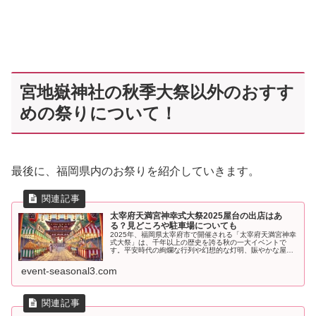
宮地嶽神社の秋季大祭以外のおすす
めの祭りについて！
最後に、福岡県内のお祭りを紹介していきます。
太宰府天満宮神幸式大祭2025屋台の出店はあ
る？見どころや駐車場についても
2025年、福岡県太宰府市で開催される「太宰府天満宮神幸
式大祭」は、千年以上の歴史を誇る秋の一大イベントで
す。平安時代の絢爛な行列や幻想的な灯明、賑やかな屋台
の出店など、さまざまな見どころが満載。この記事では、
神幸式大祭の開催概要から、屋台...
event-seasonal3.com