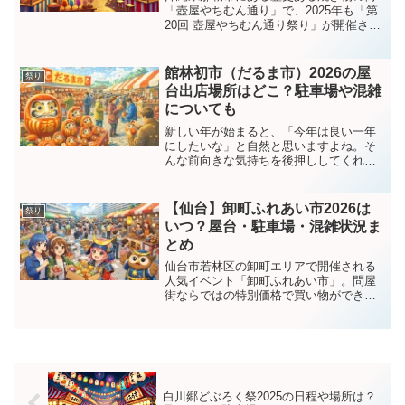
「壺屋やちむん通り」で、2025年も「第
20回 壺屋やちむん通り祭り」が開催され
ます！通り沿いのやちむん店では特別割
引が実施され、那覇市立壺屋焼物博物館
は無料開放。ガイド付きのまち歩きや、
館林初市（だるま市）2026の屋
祭り
家族で楽しめるク...
台出店場所はどこ？駐車場や混雑
についても
新しい年が始まると、「今年は良い一年
にしたいな」と自然と思いますよね。そ
んな前向きな気持ちを後押ししてくれる
のが、群馬県館林市で毎年1月に開催され
る館林初市（だるま市）です。赤いだる
まが通りいっぱいに並び、威勢のいい掛
【仙台】卸町ふれあい市2026は
祭り
け声と人々の活気に包ま...
いつ？屋台・駐車場・混雑状況ま
とめ
仙台市若林区の卸町エリアで開催される
人気イベント「卸町ふれあい市」。問屋
街ならではの特別価格で買い物ができる
大型マーケットとして知られており、毎
回多くの来場者で賑わう仙台の恒例イベ
ントです。食品・日用品・衣料品など幅
広い商品が販売されるだけ...
白川郷どぶろく祭2025の日程や場所は？