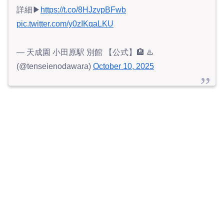
詳細▶︎
https://t.co/8HJzvpBFwb
pic.twitter.com/y0zIKqaLKU
— 天成園 小田原駅 別館 【公式】🏨 ♨️
(@tenseienodawara)
October 10, 2025