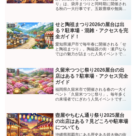
り」は、袋井まつりと同時期に開催され
る秋の一大行事です。五穀豊穣や無病息
災を祈願し、北地区の各町が力を合わせ
て盛り上げる伝統あるお祭りで、迫力満
点の屋台曳き廻しや熱気あふれる手木合
せと陶祖まつり2026の屋台は出
祭り
わせが大きな見どころ。本記...
る？駐車場・混雑・アクセスを完
全ガイド！
愛知県瀬戸市で毎年春に開催される「せ
と陶祖まつり」。陶磁器の街・瀬戸なら
ではの魅力が詰まった人気イベントで
す。「屋台は出るの？」「駐車場はあ
る？」「混雑はどれくらい？」と気にな
っている方も多いですよね。この記事で
久留米つつじ祭り2026屋台の出
祭り
は、2026年の最新公式情報...
店はある？駐車場・アクセス完全
ガイド
福岡県久留米市で開催される春の一大イ
ベント「久留米つつじ祭り」。毎年多く
の来場者でにぎわう人気イベントです
が、「屋台はあるの？」「駐車場は混
む？」「混雑はどれくらい？」と気にな
る方も多いですよね。この記事では、公
壺屋やちむん通り祭り2025屋台
祭り
式情報をもとに、久留米つつじ...
の出店はある？見どころや駐車場
についても
沖縄県那覇市にある歴史ある焼き物の街