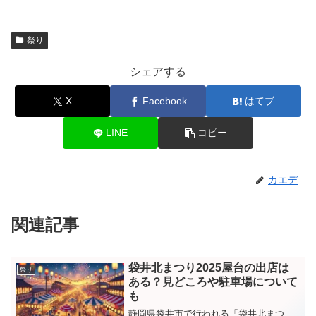
祭り
シェアする
X
Facebook
はてブ
LINE
コピー
カエデ
関連記事
袋井北まつり2025屋台の出店は
祭り
ある？見どころや駐車場について
も
静岡県袋井市で行われる「袋井北まつ