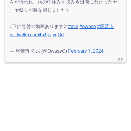
をが行われ、雨の中休みを挟み６日間にわたったヤ
ーヤ祭りが幕を閉じました✨
↓下に弓射の動画あります🏹
#mie
#owase
#尾鷲市
pic.twitter.com/bx9jajygGd
— 尾鷲市 公式 (@OwaseC)
February 7, 2024