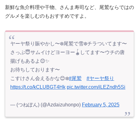
新鮮な魚介料理や干物、さんま寿司など、尾鷲ならではの
グルメを楽しむのもおすすめですよ。
ヤーヤ祭り賑やかし〜❄️尾鷲で雪❄️チラついてます〜
さっぶ😇サムイけどヨーヨー🪀してます〜ウチの唐
揚げもあるよ😊✨
お待ちしております〜
こすけさん会えるかな😊❄️
#尾鷲
#ヤーヤ祭り
https://t.co/kCLUBGT4Hk
pic.twitter.com/iLEZndh5Si
— (つねぽん) (@Azdaizuhonpo)
February 5, 2025