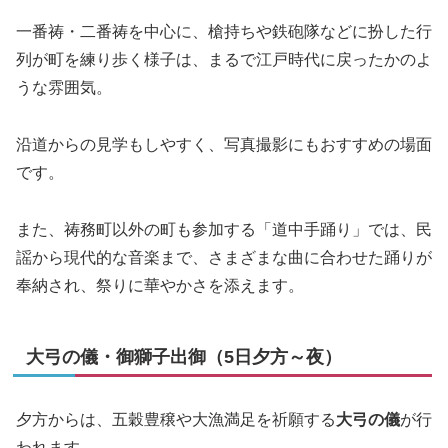
一番祷・二番祷を中心に、槍持ちや鉄砲隊などに扮した行
列が町を練り歩く様子は、まるで江戸時代に戻ったかのよ
うな雰囲気。
沿道からの見学もしやすく、写真撮影にもおすすめの場面
です。
また、祷務町以外の町も参加する「道中手踊り」では、民
謡から現代的な音楽まで、さまざまな曲に合わせた踊りが
奉納され、祭りに華やかさを添えます。
大弓の儀・御獅子出御（5日夕方～夜）
夕方からは、五穀豊穣や大漁満足を祈願する
大弓の儀
が行
われます。