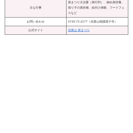
寅まつり大法要（寅行列）、納め寅供養、
主な行事
張り子の寅祈祷、絵付け体験、フードフェ
スなど
お問い合わせ
0745-72-2277（信貴山朝護孫子寺）
公式サイト
信貴山 寅まつり