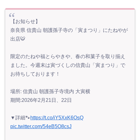
【お知らせ】
奈良県 信貴山 朝護孫子寺の「寅まつり」にたねやが
出店🐯
限定のたねや福とらやきや、春の和菓子を取り揃え
ました。今週末は寅づくしの信貴山「寅まつり」で
お待ちしております！
場所: 信貴山 朝護孫子寺境内 大寅横
期間:2026年2月21日、22日
▼詳細🐾
https://t.co/iY5XxK6OsQ
pic.twitter.com/54eB5O8csJ