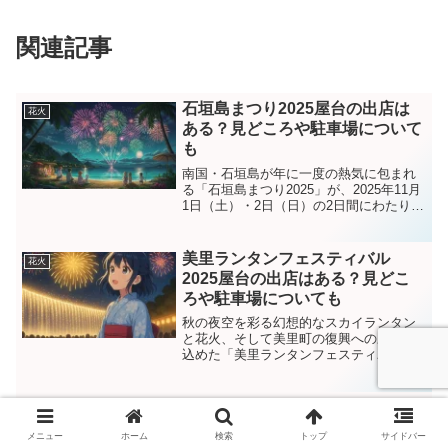
関連記事
石垣島まつり2025屋台の出店は
花火
ある？見どころや駐車場について
も
南国・石垣島が年に一度の熱気に包まれ
る「石垣島まつり2025」が、2025年11月
1日（土）・2日（日）の2日間にわたり開
催されます！地元の伝統芸能や音楽、グ
ルメ、パレードといった魅力が満載のこ
のお祭りは、例年島内外から多くの来場
美里ランタンフェスティバル
花火
者で賑わう...
2025屋台の出店はある？見どこ
ろや駐車場についても
秋の夜空を彩る幻想的なスカイランタン
と花火、そして美里町の復興への願いを
込めた「美里ランタンフェスティバル
2025」が、今年も開催されます。会場に
は約50店舗のキッチンカーが並び、地元
グルメやB級グルメ、スイーツも楽しめる
福江みなとまつり2025屋台の出
花火
グルメマルシェも登...
店はある？見どころや駐車場につ
メニュー
ホーム
検索
トップ
サイドバー
いても