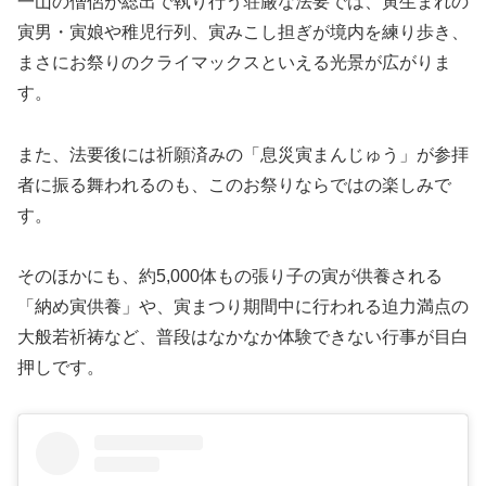
一山の僧侶が総出で執り行う荘厳な法要では、寅生まれの
寅男・寅娘や稚児行列、寅みこし担ぎが境内を練り歩き、
まさにお祭りのクライマックスといえる光景が広がりま
す。
また、法要後には祈願済みの「息災寅まんじゅう」が参拝
者に振る舞われるのも、このお祭りならではの楽しみで
す。
そのほかにも、約5,000体もの張り子の寅が供養される
「納め寅供養」や、寅まつり期間中に行われる迫力満点の
大般若祈祷など、普段はなかなか体験できない行事が目白
押しです。