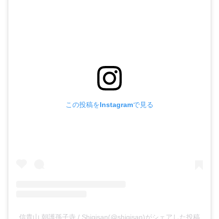
この投稿をInstagramで見る
信貴山 朝護孫子寺 / Shigisan(@shigisan)がシェアした投稿