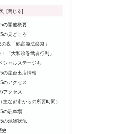
次
25の開催概要
25の見どころ
幻想の夜「鶴富姫法楽祭」
圧巻！「大和絵巻武者行列」
ペシャルステージも
25の屋台出店情報
25のアクセス
のアクセス
（主な都市からの所要時間）
25の駐車場
25の混雑状況
歴史