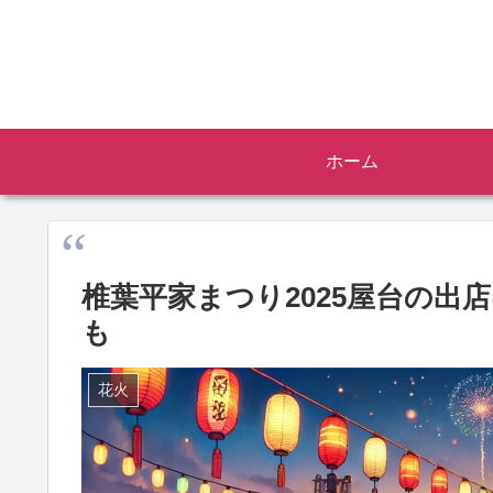
ホーム
椎葉平家まつり2025屋台の
も
花火