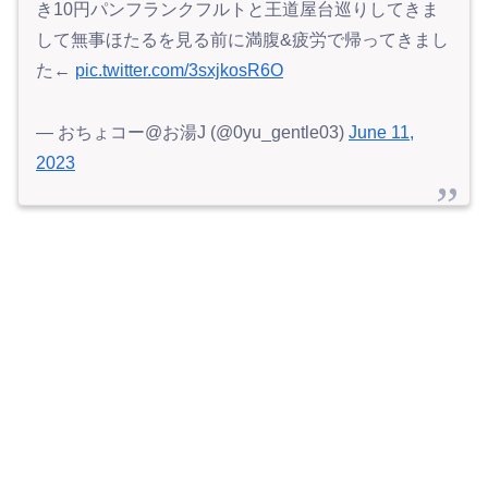
き10円パンフランクフルトと王道屋台巡りしてきま
して無事ほたるを見る前に満腹&疲労で帰ってきまし
た←
pic.twitter.com/3sxjkosR6O
— おちょコー@お湯J (@0yu_gentle03)
June 11,
2023