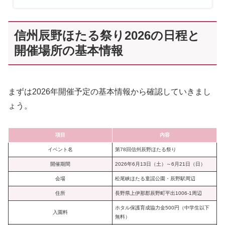
信州辰野ほたる祭り2026の日程と
開催場所の基本情報
まずは2026年開催予定の基本情報から確認していきまし
ょう。
項目
内容
イベント名
第78回信州辰野ほたる祭り
開催期間
2026年6月13日（土）～6月21日（日）
会場
松尾峡ほたる童謡公園・辰野駅周辺
住所
長野県上伊那郡辰野町平出1006-1周辺
ホタル保護育成協力金500円（中学生以下
入園料
無料）