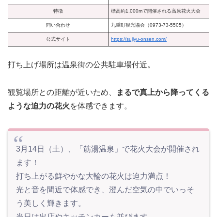
特徴
標高約1,000mで開催される高原花火大会
問い合わせ
九重町観光協会（0973-73-5505）
公式サイト
https://sujiyu-onsen.com/
打ち上げ場所は温泉街の公共駐車場付近。
観覧場所との距離が近いため、
まるで真上から降ってくる
ような迫力の花火
を体感できます。
3月14日（土）、「筋湯温泉」で花火大会が開催され
ます！
打ち上がる鮮やかな大輪の花火は迫力満点！
光と音を間近で体感でき、澄んだ空気の中でいっそ
う美しく輝きます。
当日は出店やキッチンカーも並びます。