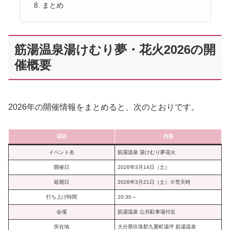
まとめ
筋湯温泉湯けむり夢・花火2026の開
催概要
2026年の開催情報をまとめると、次のとおりです。
項目
内容
イベント名
筋湯温泉 湯けむり夢花火
開催日
2026年3月14日（土）
延期日
2026年3月21日（土）※荒天時
打ち上げ時間
20:30～
会場
筋湯温泉 公共駐車場付近
所在地
大分県玖珠郡九重町湯坪 筋湯温泉