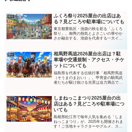
ふくろ祭り2025屋台の出店はあ
祭り
る？見どころや駐車場についても
東京都豊島区・池袋の秋を彩る「ふくろ
祭り」。御輿の熱気とよさこいの華やか
さが融合する、池袋を代表する一大イベ
ントです。2025年も屋台や演舞が盛りだ
くさんで、多くの人で賑わうこと間違い
なし！本記事では開催概要から見どこ
相馬野馬追2026屋台出店は？駐
祭り
ろ、屋台、アクセス、駐...
車場や交通規制・アクセス・チケ
ットについても
福島県を代表する伝統行事「相馬野馬追
（そうまのまおい）」。甲冑姿の騎馬武
者たちが駆け抜ける光景は迫力満点で、
毎年全国から多くの観光客が訪れます。
私も初めて映像を見たとき、「本当に現
代の日本なの？」と思うほど圧倒されま
しまねっこまつり2025屋台の出
祭り
した。特に神旗争奪戦は、...
店はある？見どころや駐車場につ
いても
島根県松江市で毎年人気を集める「しま
ねっこまつり」が、2025年も開催されま
す！ご当地キャラクターやグルメ、ステ
ージイベントなど、子どもから大人まで