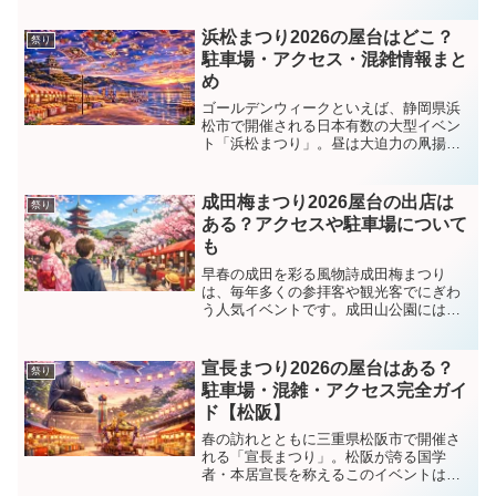
楽しめる盛りだくさんの内容。今年は9月
23日（火・祝）に「くにびきメッセ大展
浜松まつり2026の屋台はどこ？
祭り
示場」で行われ、...
駐車場・アクセス・混雑情報まと
め
ゴールデンウィークといえば、静岡県浜
松市で開催される日本有数の大型イベン
ト「浜松まつり」。昼は大迫力の凧揚
げ、夜は豪華な御殿屋台と、1日中楽しめ
るお祭りとして全国から多くの人が訪れ
ます。ただし来場者は200万人規模とも言
成田梅まつり2026屋台の出店は
祭り
われるため、「屋台は...
ある？アクセスや駐車場について
も
早春の成田を彩る風物詩成田梅まつり
は、毎年多くの参拝客や観光客でにぎわ
う人気イベントです。成田山公園には紅
白あわせて約500本の梅が植えられてお
り、2月とは思えないほど春の気配を感じ
られます。2026年も例年どおり梅の見頃
宣長まつり2026の屋台はある？
祭り
にあわせて開催が予...
駐車場・混雑・アクセス完全ガイ
ド【松阪】
春の訪れとともに三重県松阪市で開催さ
れる「宣長まつり」。松阪が誇る国学
者・本居宣長を称えるこのイベントは、
毎年多くの観光客や地元の人々でにぎわ