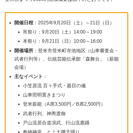
開催日程
：2025年9月20日（土）～21日（日）
宵祭り：9月20日（土）14:00～19:00
本祭り：9月21日（日）10:00～16:00
開催場所
：登米市登米町寺池地区（山車審査会・
武者行列等）、伝統芸能伝承館「森舞台」（薪能
会場）
主なイベント
：
小笠原流 百々手式・蟇目の儀
山車照明置きまつり
登米薪能（A席3,500円／B席2,500円）
武者行列、神輿渡御
戸山流居合道演武、行山流鹿踊
奉納神楽、とよま囃子踊り