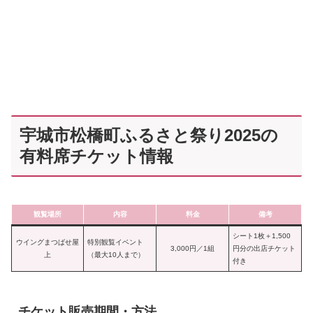
宇城市松橋町ふるさと祭り2025の
有料席チケット情報
観覧場所
内容
料金
備考
シート1枚＋1,500
ウイングまつばせ屋
特別観覧イベント
3,000円／1組
円分の出店チケット
上
（最大10人まで）
付き
チケット販売期間・方法