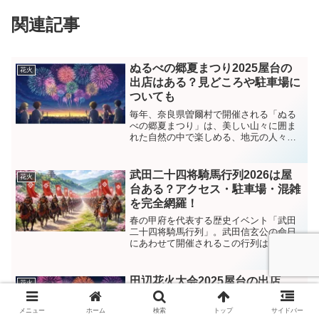
関連記事
ぬるべの郷夏まつり2025屋台の
花火
出店はある？見どころや駐車場に
ついても
毎年、奈良県曽爾村で開催される「ぬる
べの郷夏まつり」は、美しい山々に囲ま
れた自然の中で楽しめる、地元の人々に
愛され続けている夏のイベントです。
2025年も8月14日に開催が決定してお
り、花火や盆踊り、模擬店など、さまざ
武田二十四将騎馬行列2026は屋
花火
まな魅力的なアクティビ...
台ある？アクセス・駐車場・混雑
を完全網羅！
春の甲府を代表する歴史イベント「武田
二十四将騎馬行列」。武田信玄公の命日
にあわせて開催されるこの行列は、勇壮
な騎馬武者たちが市内を練り歩く圧巻の
イベントです。2026年は俳優・前川泰之
さんが信玄公役を務めることが正式に発
田辺花火大会2025屋台の出店
花火
表されており、例年以...
は？穴場スポットや駐車場につい
ても
メニュー
ホーム
検索
トップ
サイドバー