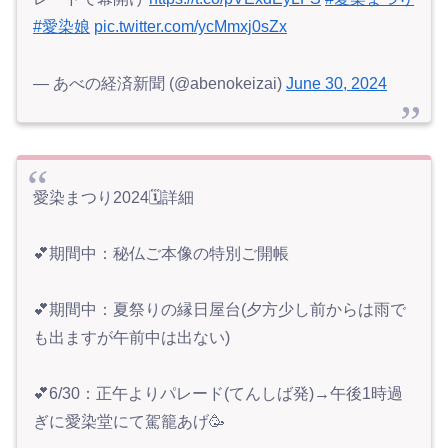
#愛染娘
pic.twitter.com/ycMmxj0sZx
— あべの経済新聞 (@abenokeizai)
June 30, 2024
愛染まつり2024🗓️詳細
💕期間中：秘仏ご本像の特別ご開帳
💕期間中：夏祭りの縁日屋台(夕方少し前からは雨で
も出ますが午前中は出ない)
💕6/30：正午よりパレード(てんしば発)→午後1時過
ぎに愛染堂にて駕籠あげ🥳