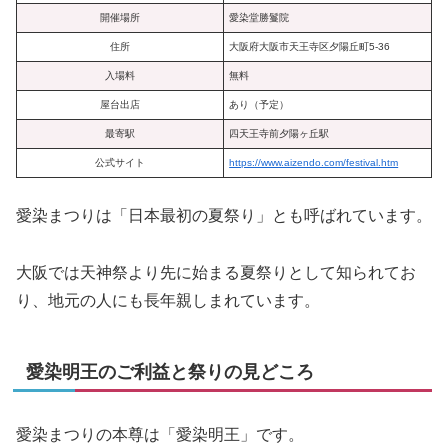
開催場所
愛染堂勝鬘院
住所
大阪府大阪市天王寺区夕陽丘町5-36
入場料
無料
屋台出店
あり（予定）
最寄駅
四天王寺前夕陽ヶ丘駅
公式サイト
https://www.aizendo.com/festival.htm
愛染まつりは「日本最初の夏祭り」とも呼ばれています。
大阪では天神祭より先に始まる夏祭りとして知られてお
り、地元の人にも長年親しまれています。
愛染明王のご利益と祭りの見どころ
愛染まつりの本尊は「愛染明王」です。