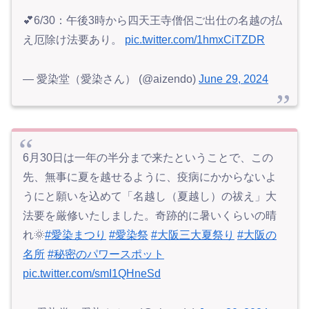
💕6/30：午後3時から四天王寺僧侶ご出仕の名越の払
え厄除け法要あり。
pic.twitter.com/1hmxCiTZDR
— 愛染堂（愛染さん） (@aizendo)
June 29, 2024
6月30日は一年の半分まで来たということで、この
先、無事に夏を越せるように、疫病にかからないよ
うにと願いを込めて「名越し（夏越し）の祓え」大
法要を厳修いたしました。奇跡的に暑いくらいの晴
れ🌞
#愛染まつり
#愛染祭
#大阪三大夏祭り
#大阪の
名所
#秘密のパワースポット
pic.twitter.com/smI1QHneSd