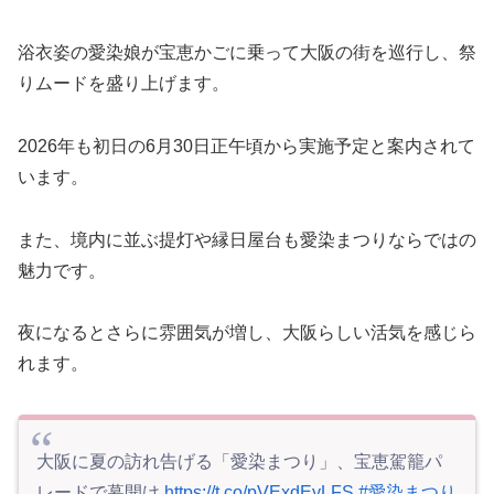
浴衣姿の愛染娘が宝恵かごに乗って大阪の街を巡行し、祭
りムードを盛り上げます。
2026年も初日の6月30日正午頃から実施予定と案内されて
います。
また、境内に並ぶ提灯や縁日屋台も愛染まつりならではの
魅力です。
夜になるとさらに雰囲気が増し、大阪らしい活気を感じら
れます。
大阪に夏の訪れ告げる「愛染まつり」、宝恵駕籠パ
レードで幕開け
https://t.co/pVExdEyLFS
#愛染まつり