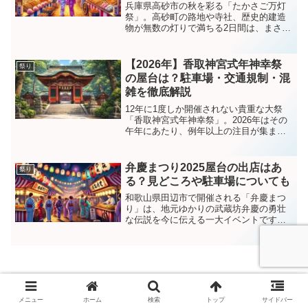
兵庫県高砂市の秋を彩る「たかさご万灯
祭」。高砂町の路地や寺社、歴史的建造
物が無数の灯りで満ちる2日間は、まさ
に“星が降りてくる”ような幻想空間です。
2025年は【9月13日（土）・14日（日）
18:00〜21:00】に開催予定。この記事で
【2026年】香取神宮式年神幸祭
祭り
は...
の屋台は？駐車場・交通規制・混
雑を徹底解説
12年に1度しか開催されない貴重な大祭
「香取神宮式年神幸祭」。2026年はその
午年にあたり、例年以上の注目が集まっ
ています。「屋台は出るの？」「駐車場
はある？」「どれくらい混雑するの？」
と気になる方も多いですよね。この記事
弁慶まつり2025屋台の出店はあ
祭り
では、2026年の...
る？見どころや駐車場についても
和歌山県田辺市で開催される「弁慶まつ
り」は、地元ゆかりの武蔵坊弁慶の勇壮
な伝説を今に伝える一大イベントです。
花火大会やよさこい踊り、演劇「弁慶伝
説」など多彩なプログラムに加え、屋台
や物産市も楽しめるとあって毎年多くの
来場者でにぎわいます。本...
かわば花火大会2025屋台の出店は？穴場
メニュー
ホーム
検索
トップ
サイドバー
スポットや駐車場についても