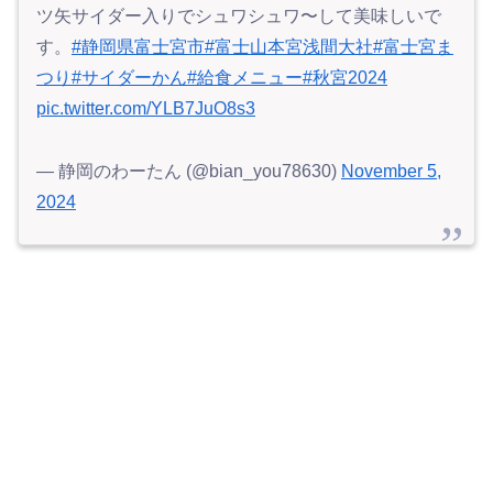
ツ矢サイダー入りでシュワシュワ〜して美味しいで
す。
#静岡県富士宮市
#富士山本宮浅間大社
#富士宮ま
つり
#サイダーかん
#給食メニュー
#秋宮2024
pic.twitter.com/YLB7JuO8s3
— 静岡のわーたん (@bian_you78630)
November 5,
2024