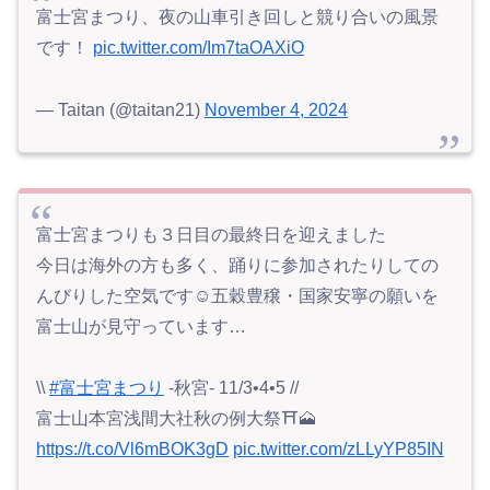
富士宮まつり、夜の山車引き回しと競り合いの風景
です！
pic.twitter.com/Im7taOAXiO
— Taitan (@taitan21)
November 4, 2024
富士宮まつりも３日目の最終日を迎えました
今日は海外の方も多く、踊りに参加されたりしての
んびりした空気です☺️五穀豊穣・国家安寧の願いを
富士山が見守っています…
\\
#富士宮まつり
-秋宮- 11/3•4•5 //
富士山本宮浅間大社秋の例大祭⛩️🗻
https://t.co/Vl6mBOK3gD
pic.twitter.com/zLLyYP85IN