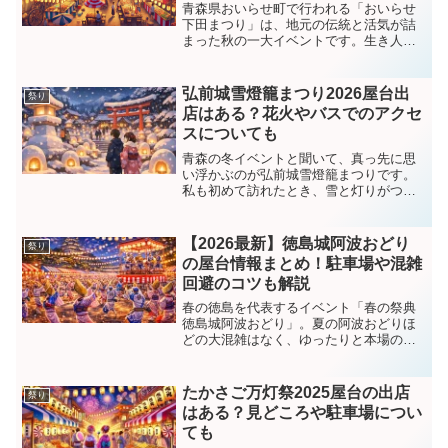
青森県おいらせ町で行われる「おいらせ
下田まつり」は、地元の伝統と活気が詰
まった秋の一大イベントです。生き人形
を乗せた迫力ある山車の運行やブラスバ
ンド演奏、獅子舞など、多彩な催しが3日
間にわたり繰り広げられます。この記事
弘前城雪燈籠まつり2026屋台出
祭り
では、2025年の開催...
店はある？花火やバスでのアクセ
スについても
青森の冬イベントと聞いて、真っ先に思
い浮かぶのが弘前城雪燈籠まつりです。
私も初めて訪れたとき、雪と灯りがつく
る静かな世界に、思わず言葉を失いまし
た。昼間とはまったく違う、夜の弘前公
園の表情は、写真以上に心に残ります。
【2026最新】徳島城阿波おどり
祭り
ここでは、公式情報と過去...
の屋台情報まとめ！駐車場や混雑
回避のコツも解説
春の徳島を代表するイベント「春の祭典
徳島城阿波おどり」。夏の阿波おどりほ
どの大混雑はなく、ゆったりと本場の踊
りを楽しめるのが魅力です。とはいえ、
「屋台は出るの？」「駐車場はある？」
「どれくらい混雑するの？」など、事前
たかさご万灯祭2025屋台の出店
祭り
に知っておきたいポイン...
はある？見どころや駐車場につい
ても