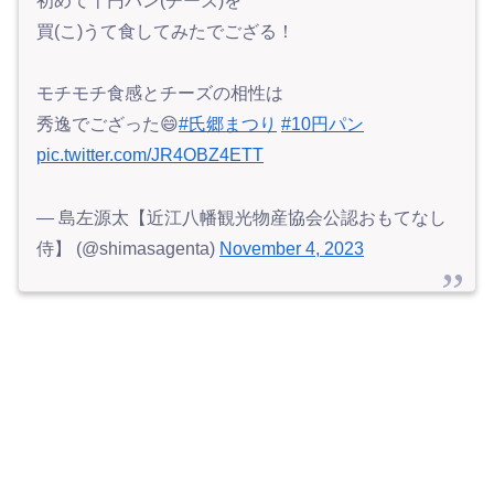
初めて十円パン(チーズ)を
買(こ)うて食してみたでござる！
モチモチ食感とチーズの相性は
秀逸でござった😄
#氏郷まつり
#10円パン
pic.twitter.com/JR4OBZ4ETT
— 島左源太【近江八幡観光物産協会公認おもてなし
侍】 (@shimasagenta)
November 4, 2023