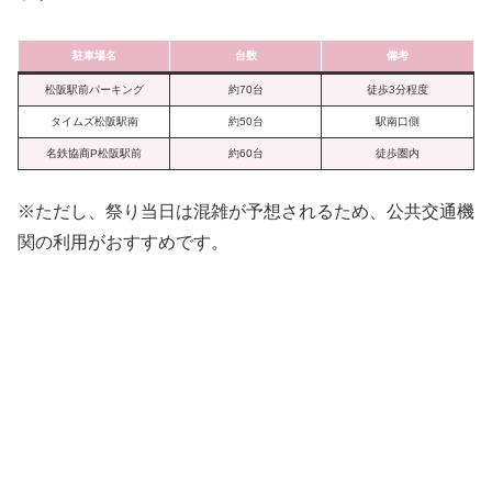
駐車場名
台数
備考
松阪駅前パーキング
約70台
徒歩3分程度
タイムズ松阪駅南
約50台
駅南口側
名鉄協商P松阪駅前
約60台
徒歩圏内
※ただし、祭り当日は混雑が予想されるため、公共交通機
関の利用がおすすめです。