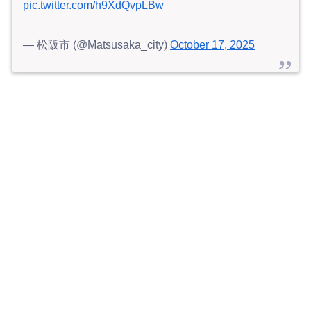
pic.twitter.com/h9XdQvpLBw
— 松阪市 (@Matsusaka_city)
October 17, 2025