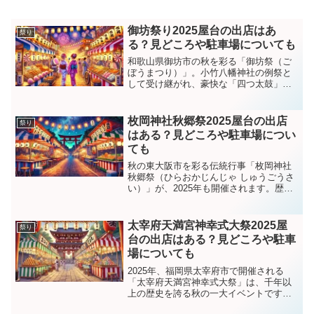
御坊祭り2025屋台の出店はあ
祭り
る？見どころや駐車場についても
和歌山県御坊市の秋を彩る「御坊祭（ご
ぼうまつり）」。小竹八幡神社の例祭と
して受け継がれ、豪快な「四つ太鼓」や
多彩な奉納芸能で「人が見たけりゃ御坊
祭」と言われるほどのにぎわいを誇りま
す。ここでは、2025年の開催日程や当日
枚岡神社秋郷祭2025屋台の出店
祭り
のスケジュール、屋台...
はある？見どころや駐車場につい
ても
秋の東大阪市を彩る伝統行事「枚岡神社
秋郷祭（ひらおかじんじゃ しゅうごうさ
い）」が、2025年も開催されます。歴史
ある神社を舞台に、ふとん太鼓台の宮入
や神輿渡御などが繰り広げられ、幻想的
な提灯の灯りとともに秋の風情を楽しめ
太宰府天満宮神幸式大祭2025屋
祭り
る祭りです。この記...
台の出店はある？見どころや駐車
場についても
2025年、福岡県太宰府市で開催される
「太宰府天満宮神幸式大祭」は、千年以
上の歴史を誇る秋の一大イベントです。
平安時代の絢爛な行列や幻想的な灯明、