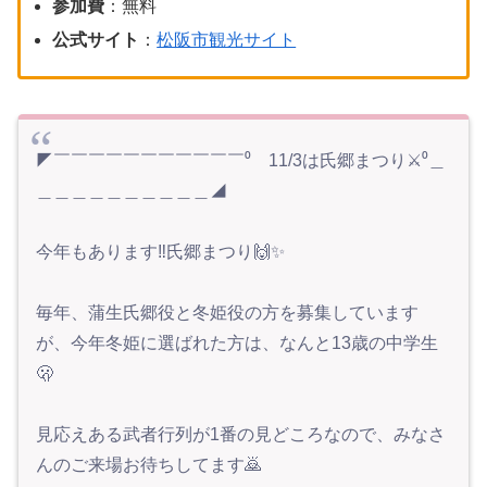
参加費
：無料
公式サイト
：
松阪市観光サイト
◤￣￣￣￣￣￣￣￣￣￣￣⁰ 11/3は氏郷まつり⚔️⁰＿
＿＿＿＿＿＿＿＿＿＿◢
今年もあります‼️氏郷まつり🙌✨
毎年、蒲生氏郷役と冬姫役の方を募集しています
が、今年冬姫に選ばれた方は、なんと13歳の中学生
🫢
見応えある武者行列が1番の見どころなので、みなさ
んのご来場お待ちしてます🙇