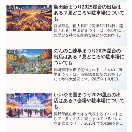
賑やかな屋台の出店など、さまざまな見
どころが満載。この記事では、神幸式大
島田飴まつり2025屋台の出店は
祭り
祭の開催概要から、屋台...
ある？見どころや駐車場について
も
宮城県黒川郡大和町で毎年12月14日に開
催される「島田飴まつり」は、400年以上
の歴史を持つ伝統的な縁結びのお祭りで
す。花嫁の髪型「島田髷」を模した縁起
物「島田飴」が手に入るのは、この1日限
り。幻想的な「花嫁道仲行列」や、郷土
のんのこ諫早まつり2025屋台の
祭り
芸能が披露され...
出店はある？見どころや駐車場に
ついても
長崎県諫早市で開催される「のんのこ諫
早まつり」は、市民総参加型のお祭りと
して毎年大盛況です。2025年も9月13日
（土）・14日（日）の2日間にわたり、諫
早市役所前中央交流広場を中心に行わ
れ、伝統芸能や豪華ゲスト、数々の屋台
いいやま雪まつり2026屋台の出
祭り
で賑わいます。本...
店はある？会場や駐車場について
も
長野県飯山市の冬を代表するイベントと
して、多くの人に親しまれている「いい
やま雪まつり」。2026年で第43回を迎え
る今回は、街なかに並ぶ雪像や幻想的な