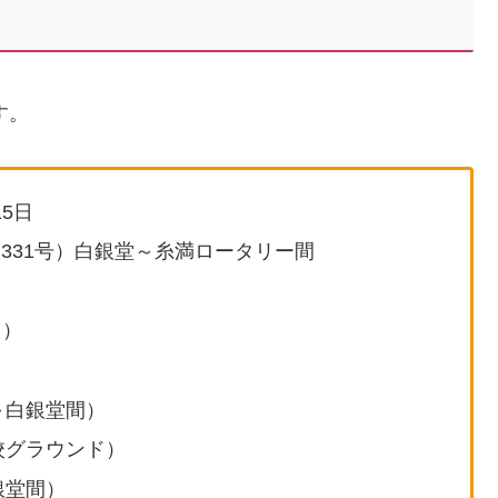
す。
5日
道331号）白銀堂～糸満ロータリー間
り）
ー～白銀堂間）
学校グラウンド）
銀堂間）