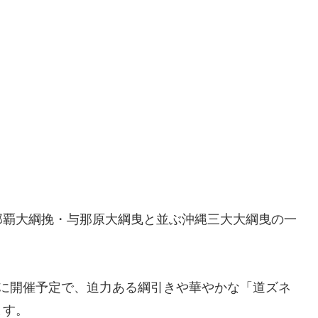
那覇大綱挽・与那原大綱曳と並ぶ沖縄三大大綱曳の一
に開催予定で、迫力ある綱引きや華やかな「道ズネ
ます。