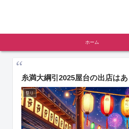
ホーム
糸満大綱引2025屋台の出店は
祭り