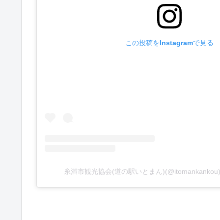
この投稿をInstagramで見る
糸満市観光協会(道の駅いとまん)(@itomankank