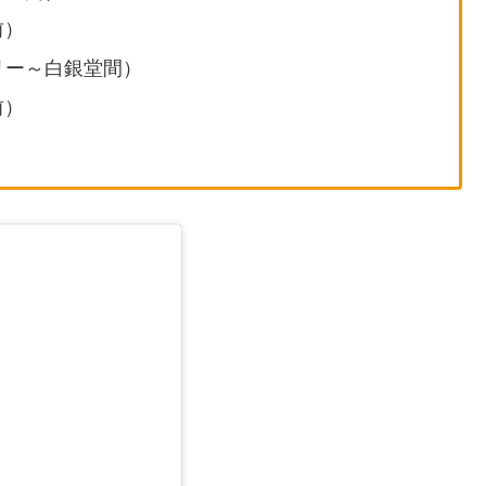
前）
タリー～白銀堂間）
前）