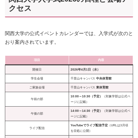
クセス
関西大学の公式イベントカレンダーでは、入学式が次のと
おり案内されています。
項目
内容
開催日
2026年4月1日（水）
学生会場
千里山キャンパス
中央体育館
ご家族会場
千里山キャンパス
東体育館
10:00～10:30（予定）
（対象学部は公式ペ
午前の部
ージに記載）
14:00～14:30（予定）
（対象学部は公式ペ
午後の部
ージに記載）
YouTubeでライブ配信予定
（URLは3月頃
ライブ配信
を目処に公開）