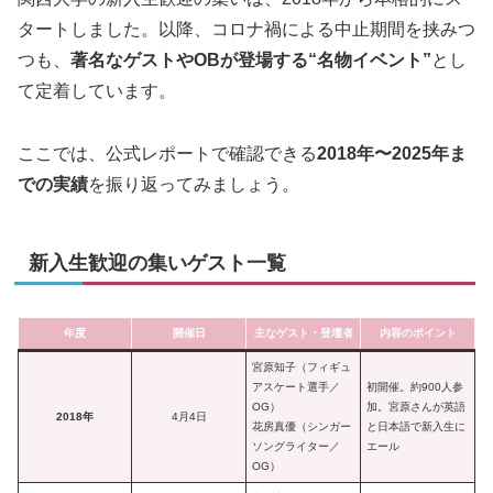
タートしました。以降、コロナ禍による中止期間を挟みつ
つも、
著名なゲストやOBが登場する“名物イベント”
とし
て定着しています。
ここでは、公式レポートで確認できる
2018年〜2025年ま
での実績
を振り返ってみましょう。
新入生歓迎の集いゲスト一覧
年度
開催日
主なゲスト・登壇者
内容のポイント
宮原知子（フィギュ
アスケート選手／
初開催。約900人参
OG）
加。宮原さんが英語
2018年
4月4日
花房真優（シンガー
と日本語で新入生に
ソングライター／
エール
OG）