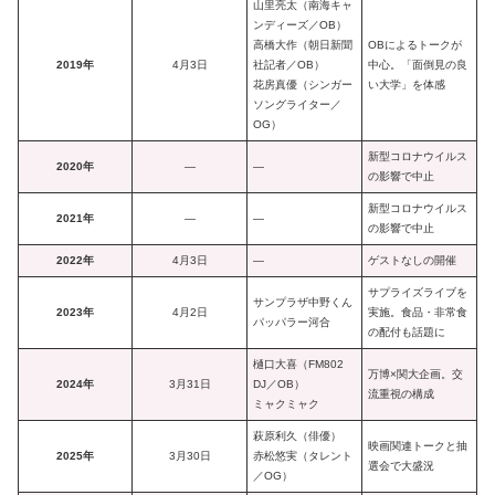
山里亮太（南海キャ
ンディーズ／OB）
高橋大作（朝日新聞
OBによるトークが
2019年
4月3日
社記者／OB）
中心。「面倒見の良
花房真優（シンガー
い大学」を体感
ソングライター／
OG）
新型コロナウイルス
2020年
―
―
の影響で中止
新型コロナウイルス
2021年
―
―
の影響で中止
2022年
4月3日
―
ゲストなしの開催
サプライズライブを
サンプラザ中野くん
2023年
4月2日
実施。食品・非常食
パッパラー河合
の配付も話題に
樋口大喜（FM802
万博×関大企画。交
2024年
3月31日
DJ／OB）
流重視の構成
ミャクミャク
萩原利久（俳優）
映画関連トークと抽
2025年
3月30日
赤松悠実（タレント
選会で大盛況
／OG）