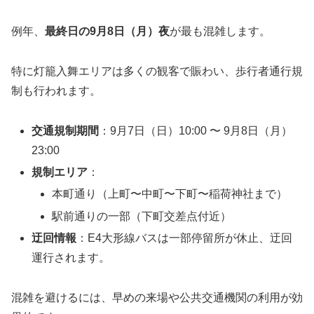
例年、
最終日の9月8日（月）夜
が最も混雑します。
特に灯籠入舞エリアは多くの観客で賑わい、歩行者通行規
制も行われます。
交通規制期間
：9月7日（日）10:00 〜 9月8日（月）
23:00
規制エリア
：
本町通り（上町〜中町〜下町〜稲荷神社まで）
駅前通りの一部（下町交差点付近）
迂回情報
：E4大形線バスは一部停留所が休止、迂回
運行されます。
混雑を避けるには、早めの来場や公共交通機関の利用が効