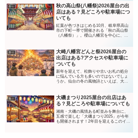
は、2026年の公式情報をもとに、開催概
秋の高山祭(八幡祭)2026屋台の出
祭り
要・見どころ・屋台・ア...
店はある？見どころや駐車場につ
いても
紅葉が色づきはじめる10月、岐阜県高山
市の下町一帯で開催される「秋の高山祭
（八幡祭）」。櫻山八幡宮を中心に、重
要有形民俗文化財の祭屋台や「からくり
奉納」、数百人規模の行列「御神幸」、
幻想的な「宵祭」など見どころ満載の伝
大崎八幡宮どんと祭2026屋台の
祭り
統行事です。2026年...
出店はある?アクセスや駐車場に
ついても
新年を迎えて、松飾りや古いお札の処分
に悩んでいる方も多いのではないでしょ
うか。仙台の冬の風物詩といえば、大崎
八幡宮の「どんと祭」ですよね。私も毎
年、このお祭りの迫力ある御神火を前
に、「また一年が始まるんだな」と気持
大磯まつり2025屋台の出店はあ
祭り
ちを新たにしています。この...
る？見どころや駐車場についても
湘南・大磯の風情ある町並みを舞台に、
五感で楽しむ「大磯まつり2025」が今年
も開催されます！2年目を迎えるこのイベ
ントは、歴史と現代が融合した体験型フ
ェスティバルとして注目を集めていま
す。グルメ・ワークショップ・ステージ