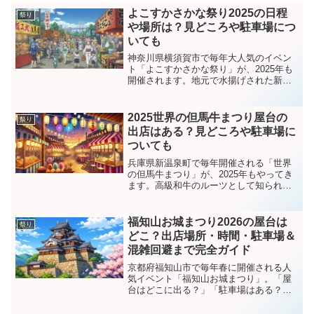
よこすかさかな祭り2025の日程
祭り
や場所は？見どころや駐車場につ
いても
神奈川県横須賀市で毎年大人気のイベン
ト「よこすかさかな祭り」が、2025年も
開催されます。地元で水揚げされた新鮮
な魚介類を“見て、食べて、買って、遊ん
で、学べる”体験型イベントとして、子ど
もから大人まで楽しめる内容が満載。今
2025世界の但馬牛まつり屋台の
祭り
年は第24回を迎...
出店はある？見どころや駐車場に
ついても
兵庫県新温泉町で毎年開催される「世界
の但馬牛まつり」が、2025年もやってき
ます。高級和牛のルーツとして知られる
但馬牛をテーマにした祭典で、極上ビー
フのBBQや精肉販売、郷土芸能ステージ
まで盛りだくさん。ここでは開催概要や
福知山お城まつり2026の屋台は
祭り
見どころ、屋台出店...
どこ？出店場所・時間・駐車場＆
混雑回避まで完全ガイド
京都府福知山市で毎年春に開催される人
気イベント「福知山お城まつり」。「屋
台はどこに出る？」「駐車場はある？」
「どれくらい混雑するの？」と気になっ
ている方も多いですよね。この記事で