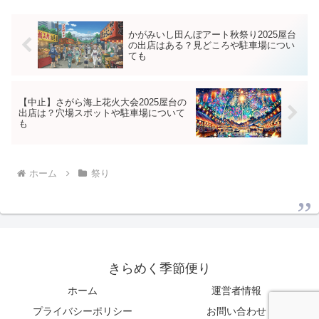
パフォーマンスなど盛...
かがみいし田んぼアート秋祭り2025屋台
の出店はある？見どころや駐車場につい
ても
【中止】さがら海上花火大会2025屋台の
出店は？穴場スポットや駐車場について
も
ホーム
祭り
きらめく季節便り
ホーム
運営者情報
プライバシーポリシー
お問い合わせ