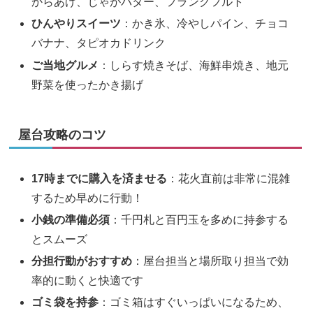
からあげ、じゃがバター、フランクフルト
ひんやりスイーツ
：かき氷、冷やしパイン、チョコ
バナナ、タピオカドリンク
ご当地グルメ
：しらす焼きそば、海鮮串焼き、地元
野菜を使ったかき揚げ
屋台攻略のコツ
17時までに購入を済ませる
：花火直前は非常に混雑
するため早めに行動！
小銭の準備必須
：千円札と百円玉を多めに持参する
とスムーズ
分担行動がおすすめ
：屋台担当と場所取り担当で効
率的に動くと快適です
ゴミ袋を持参
：ゴミ箱はすぐいっぱいになるため、