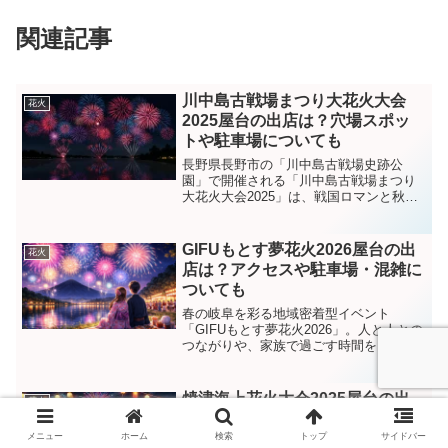
関連記事
川中島古戦場まつり大花火大会
花火
2025屋台の出店は？穴場スポッ
トや駐車場についても
長野県長野市の「川中島古戦場史跡公
園」で開催される「川中島古戦場まつり
大花火大会2025」は、戦国ロマンと秋の
夜空を彩る花火が融合した魅力満点のイ
ベント！約3,000発の花火が音楽に合わせ
て打ち上がるほか、屋台グルメやステー
GIFUもとす夢花火2026屋台の出
花火
ジ演目、豪華景品...
店は？アクセスや駐車場・混雑に
ついても
春の岐阜を彩る地域密着型イベント
「GIFUもとす夢花火2026」。人と人との
つながりや、家族で過ごす時間をもう一
度大切にしたい――そんな想いから生ま
れた花火大会で、地元企業・団体の協賛
のもと開催されます。とはいえ、初めて
焼津海上花火大会2025屋台の出
花火
行く方にとっては、屋...
店は？穴場スポットや駐車場につ
いても
メニュー
ホーム
検索
トップ
サイドバー