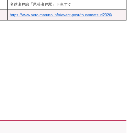
名鉄瀬戸線「尾張瀬戸駅」下車すぐ
https://www.seto-marutto.info/event-post/tousomatsuri2026/