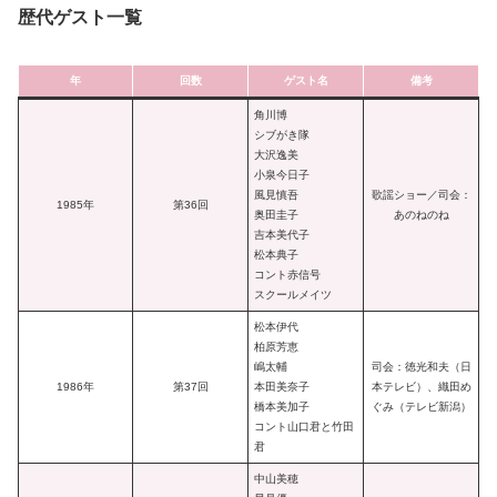
歴代ゲスト一覧
年
回数
ゲスト名
備考
角川博
シブがき隊
大沢逸美
小泉今日子
風見慎吾
歌謡ショー／司会：
1985年
第36回
奥田圭子
あのねのね
吉本美代子
松本典子
コント赤信号
スクールメイツ
松本伊代
柏原芳恵
嶋太輔
司会：徳光和夫（日
1986年
第37回
本田美奈子
本テレビ）、織田め
橋本美加子
ぐみ（テレビ新潟）
コント山口君と竹田
君
中山美穂