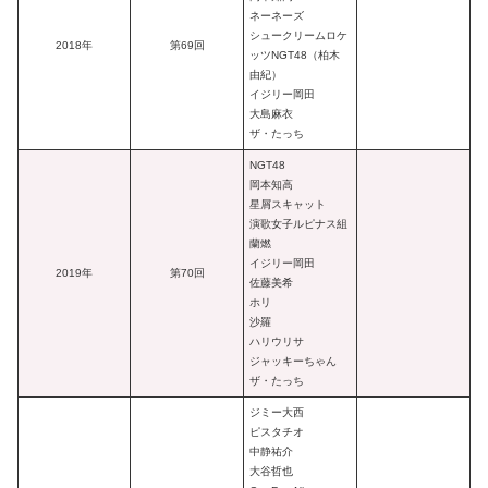
ネーネーズ
シュークリームロケ
2018年
第69回
ッツNGT48（柏木
由紀）
イジリー岡田
大島麻衣
ザ・たっち
NGT48
岡本知高
星屑スキャット
演歌女子ルピナス組
蘭燃
イジリー岡田
2019年
第70回
佐藤美希
ホリ
沙羅
ハリウリサ
ジャッキーちゃん
ザ・たっち
ジミー大西
ピスタチオ
中静祐介
大谷哲也