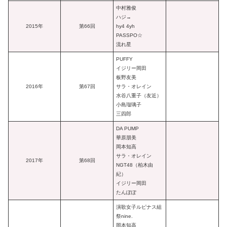
中村雅俊
ハジ→
2015年
第66回
hy4 4yh
PASSPO☆
流れ星
PUFFY
イジリー岡田
板野友美
2016年
第67回
サラ・オレイン
水谷八重子（友近）
小島瑠璃子
三四郎
DA PUMP
華原朋美
岡本知高
サラ・オレイン
2017年
第68回
NGT48（柏木由
紀）
イジリー岡田
たんぽぽ
演歌女子ルピナス組
祭nine.
岡本知高