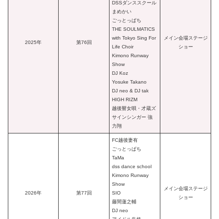
DSSダンススクール
まめかい
ごっとっぱち
THE SOULMATICS
with Tokyo Sing For
メイン会場ステージ
2025年
第76回
Life Choir
ショー
Kimono Runway
Show
DJ Koz
Yosuke Takano
DJ neo & DJ tak
HIGH RIZM
越後瞽女唄・才蔵ズ
サインシンガー 強
力翔
FC越後妻有
ごっとっぱち
TaMa
dss dance school
Kimono Runway
Show
メイン会場ステージ
2026年
第77回
SIO
ショー
藤間蓮之輔
DJ neo