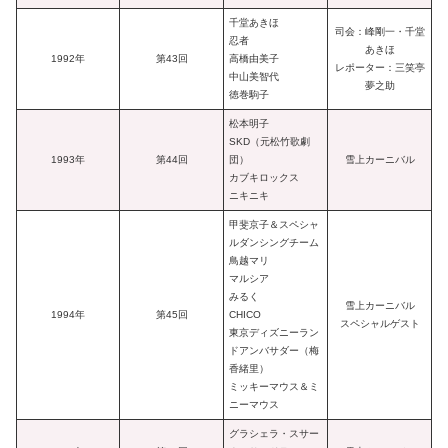
千堂あきほ
司会：峰剛一・千堂
忍者
あきほ
1992年
第43回
高橋由美子
レポーター：三笑亭
中山美智代
夢之助
徳巻駒子
松本明子
SKD（元松竹歌劇
1993年
第44回
団）
雪上カーニバル
カブキロックス
ニキニキ
甲斐京子＆スペシャ
ルダンシングチーム
鳥越マリ
マルシア
みるく
雪上カーニバル
1994年
第45回
CHICO
スペシャルゲスト
東京ディズニーラン
ドアンバサダー（梅
香緒里）
ミッキーマウス＆ミ
ニーマウス
グラシェラ・スサー