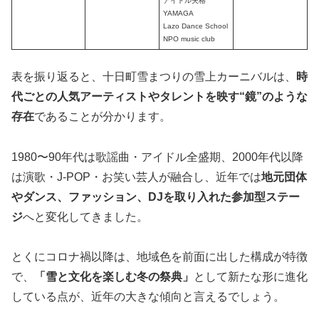
アイドル失格
YAMAGA
Lazo Dance School
NPO music club
表を振り返ると、十日町雪まつりの雪上カーニバルは、
時
代ごとの人気アーティストやタレントを映す“鏡”のような
存在
であることが分かります。
1980〜90年代は歌謡曲・アイドル全盛期、2000年代以降
は演歌・J-POP・お笑い芸人が融合し、近年では
地元団体
やダンス、ファッション、DJを取り入れた参加型ステー
ジ
へと変化してきました。
とくにコロナ禍以降は、地域色を前面に出した構成が特徴
で、
「雪と文化を楽しむ冬の祭典」
として新たな形に進化
している点が、近年の大きな傾向と言えるでしょう。