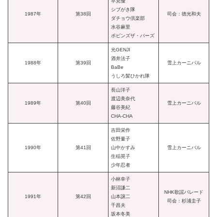
早見優
シブがき隊
1987年
第38回
司会：徳光和夫
ダチョウ倶楽部
水谷麻里
ポピンズザ・バーズ
光GENJI
酒井法子
1988年
第39回
雪上カーニバル
BaBe
うしろ髪ひかれ隊
長山洋子
渡辺美奈代
1989年
第40回
雪上カーニバル
藤谷美紀
CHA-CHA
吉田栄作
佐野量子
1990年
第41回
山中かすみ
雪上カーニバル
生稲晃子
少年忍者
小林幸子
新沼謙二
NHK歌謡パレード
1991年
第42回
山本譲二
司会：杉浦圭子
千昌夫
坂本冬美