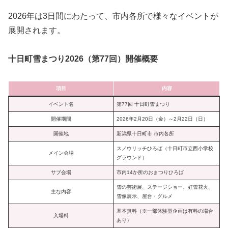
2026年は3日間にわたって、市内各所で様々なイベントが
展開されます。
十日町雪まつり2026（第77回）開催概要
項目
内容
イベント名
第77回 十日町雪まつり
開催期間
2026年2月20日（金）～2月22日（日）
開催地
新潟県十日町市 市内各所
スノウリッチひろば（十日町市立西小学校
メイン会場
グラウンド）
サブ会場
市内14か所のおまつりひろば
雪の芸術展、ステージショー、虹雪花火、
主な内容
雪像展示、屋台・グルメ
基本無料（※一部体験型企画は有料の場合
入場料
あり）