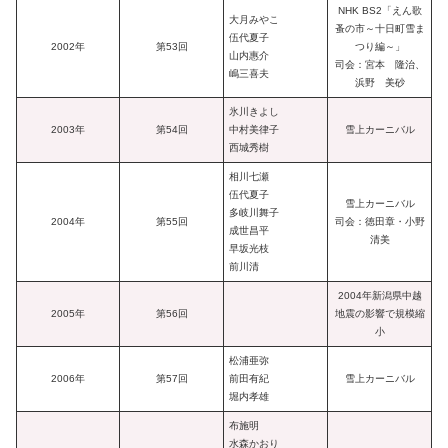
NHK BS2「えん歌
大月みやこ
蚤の市～十日町雪ま
伍代夏子
2002年
第53回
つり編～」
山内惠介
司会：宮本 隆治、
嶋三喜夫
浜野 美砂
氷川きよし
2003年
第54回
中村美律子
雪上カーニバル
西城秀樹
相川七瀬
伍代夏子
雪上カーニバル
多岐川舞子
2004年
第55回
司会：徳田章・小野
成世昌平
清美
早坂光枝
前川清
2004年新潟県中越
2005年
第56回
地震の影響で規模縮
小
松浦亜弥
2006年
第57回
前田有紀
雪上カーニバル
堀内孝雄
布施明
水森かおり