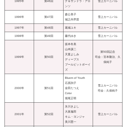
1995年
第46回
ナ＆サンドラ・アロ
雪上カーニバル
ンソ
森公美子
1996年
第47回
雪上カーニバル
城之内早苗
1997年
第48回
葛城ユキ
雪上カーニバル
1998年
第49回
藤代ゆき
雪上カーニバル
坂本冬美
山本譲二
第50回記念
天童よしみ
1999年
第50回
司会：宮本隆治、久
ディープス
保純子
プールビットボーイ
ズ
Bluem of Youth
石原詢子
雪上カーニバル
2000年
第51回
金田たつえ
司会：久保純子
Color
堀尾正明
氷川きよし
大泉逸郎
2001年
第52回
雪上カーニバル
キム・ヨンジャ
美川憲一