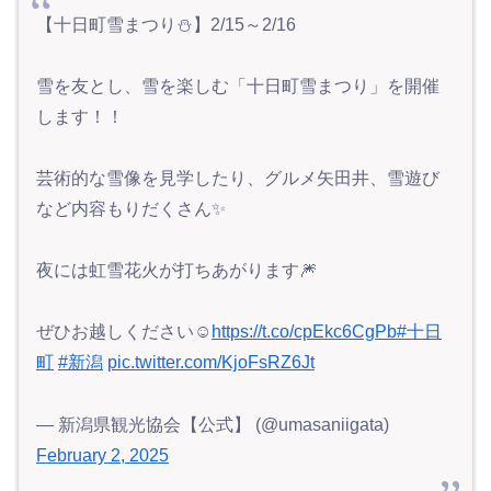
【十日町雪まつり⛄】2/15～2/16
雪を友とし、雪を楽しむ「十日町雪まつり」を開催
します！！
芸術的な雪像を見学したり、グルメ矢田井、雪遊び
など内容もりだくさん✨
夜には虹雪花火が打ちあがります🎆
ぜひお越しください☺️
https://t.co/cpEkc6CgPb
#十日
町
#新潟
pic.twitter.com/KjoFsRZ6Jt
— 新潟県観光協会【公式】 (@umasaniigata)
February 2, 2025