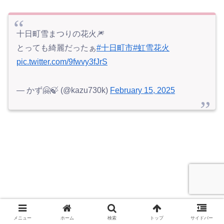
十日町雪まつりの花火🎆
とっても綺麗だったぁ
#十日町市
#虹雪花火
pic.twitter.com/9fwvy3fJrS
— かず🤗🍃 (@kazu730k)
February 15, 2025
メニュー
ホーム
検索
トップ
サイドバー