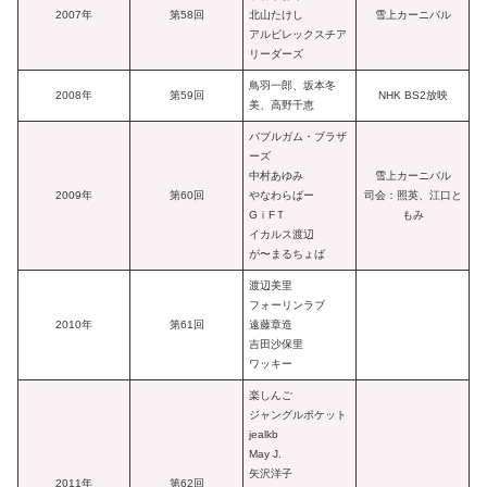
2007年
第58回
北山たけし
雪上カーニバル
アルビレックスチア
リーダーズ
鳥羽一郎、坂本冬
2008年
第59回
NHK BS2放映
美、高野千恵
バブルガム・ブラザ
ーズ
中村あゆみ
雪上カーニバル
2009年
第60回
やなわらばー
司会：照英、江口と
GｉFＴ
もみ
イカルス渡辺
が〜まるちょば
渡辺美里
フォーリンラブ
2010年
第61回
遠藤章造
吉田沙保里
ワッキー
楽しんご
ジャングルポケット
jealkb
May J.
矢沢洋子
2011年
第62回