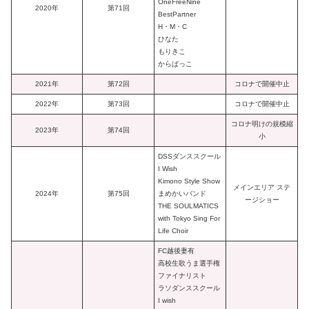
OneFreeNine
2020年
第71回
BestPartner
H・M・C
ひなた
もりきこ
からばっこ
2021年
第72回
コロナで開催中止
2022年
第73回
コロナで開催中止
コロナ明けの規模縮
2023年
第74回
小
DSSダンススクール
I Wish
Kimono Style Show
メインエリア ステ
2024年
第75回
まめかいバンド
ージショー
THE SOULMATICS
with Tokyo Sing For
Life Choir
FC越後妻有
高校生歌うま選手権
ファイナリスト
ラソダンススクール
I wish