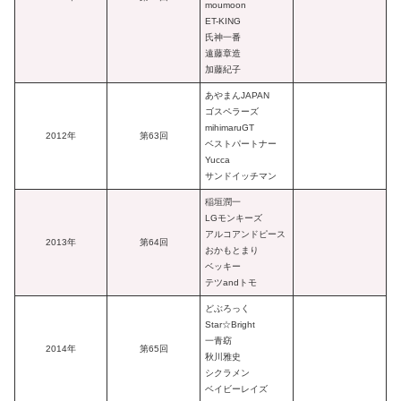
moumoon
ET-KING
氏神一番
遠藤章造
加藤紀子
あやまんJAPAN
ゴスペラーズ
mihimaruGT
2012年
第63回
ベストパートナー
Yucca
サンドイッチマン
稲垣潤一
LGモンキーズ
アルコアンドピース
2013年
第64回
おかもとまり
ベッキー
テツandトモ
どぶろっく
Star☆Bright
一青窈
2014年
第65回
秋川雅史
シクラメン
ベイビーレイズ