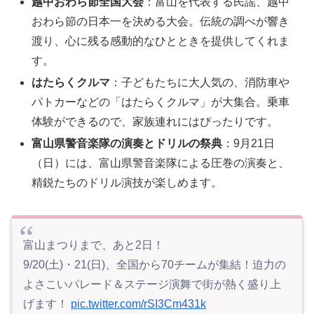
越中おわら節全国大会
：富山を代表する民謡、越中
おわら節の日本一を決める大会。伝統の調べが響き
渡り、心に残る感動的なひとときを提供してくれま
す。
はたらくクルマ
：子どもたちに大人気の、消防車や
パトカーなどの「はたらくクルマ」が大集合。乗車
体験ができるので、家族連れにはぴったりです。
富山県警音楽隊の演奏とドリルの祭典
：9月21日
（日）には、富山県警音楽隊による圧巻の演奏と、
精鋭たちのドリル演技が楽しめます。
富山まつりまで、あと2日！
9/20(土)・21(日)、全国から70チームが集結！迫力の
よさこいパレード＆ステージ演舞で街が熱く盛り上
げます！
pic.twitter.com/rSI3Cm431k