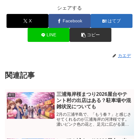
シェアする
X
Facebook
はてブ
LINE
コピー
カエデ
関連記事
三浦海岸桜まつり2026屋台やテ
祭り
ント村の出店はある？駐車場や混
雑状況についても
2月の三浦半島で、「もう春？」と感じさ
せてくれるのが三浦海岸の河津桜です。
濃いピンク色の花と、足元に広がる菜の
花の黄色が重なり、写真でも実物でもと
にかく華やか。その河津桜の見頃にあわ