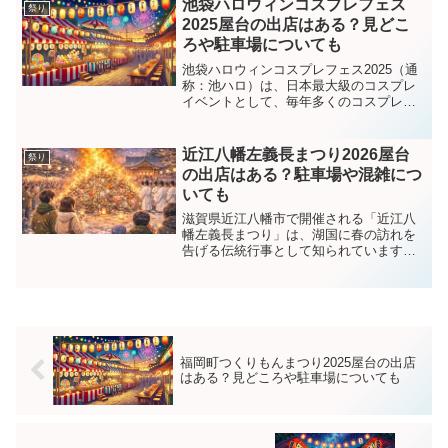
渡御や、玉前神社での神事など迫力満
池袋ハロウィンコスプレフェス
祭り
点。例年は境内や会...
2025屋台の出店はある？見どこ
ろや駐車場についても
池袋ハロウィンコスプレフェス2025（通
称：池ハロ）は、日本最大級のコスプレ
イベントとして、毎年多くのコスプレイ
ヤーとカメラマンが集まる一大イベント
です。池袋の街中を舞台に、コスプレパ
レードやステージイベントなど、さまざ
近江八幡左義長まつり2026屋台
祭り
まな企画が盛りだくさ...
の出店はある？駐車場や混雑につ
いても
滋賀県近江八幡市で開催される「近江八
幡左義長まつり」は、湖国に春の訪れを
告げる伝統行事として知られています。
迫力ある山車のぶつけ合い「組み合わせ
（ケンカ）」や、夜に行われる奉火など
見どころが多く、毎年5万〜7万人ほどの
来場者で賑わう人気の祭...
福岡町つくりもんまつり2025屋台の出店
はある？見どころや駐車場についても