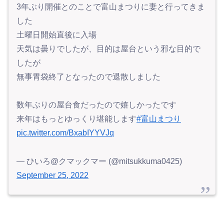
3年ぶり開催とのことで富山まつりに妻と行ってきま
した
土曜日開始直後に入場
天気は曇りでしたが、目的は屋台という邪な目的で
したが
無事胃袋終了となったので退散しました
数年ぶりの屋台食だったので嬉しかったです
来年はもっとゆっくり堪能します
#富山まつり
pic.twitter.com/BxabIYYVJq
— ひいろ@クマックマー (@mitsukkuma0425)
September 25, 2022