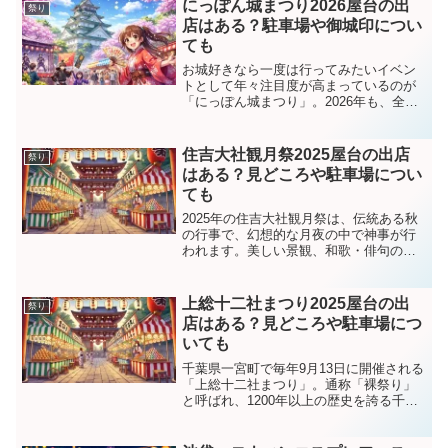
せて開催されるのが、三浦海岸桜まつ
にっぽん城まつり2026屋台の出
祭り
り。京急線の駅から歩いて...
店はある？駐車場や御城印につい
ても
お城好きなら一度は行ってみたいイベン
トとして年々注目度が高まっているのが
「にっぽん城まつり」。2026年も、全国
の城や城下町の魅力が名古屋に集結しま
す。初めて訪れる方にとっては「屋台は
出るの？」「車で行ける？」「御城印は
住吉大社観月祭2025屋台の出店
祭り
もらえる？」といった...
はある？見どころや駐車場につい
ても
2025年の住吉大社観月祭は、伝統ある秋
の行事で、幻想的な月夜の中で神事が行
われます。美しい景観、和歌・俳句の献
詠、舞楽の奉納など、見どころ満載のこ
の祭りでは、毎年多くの参拝者が集まり
ます。今回は、住吉大社観月祭2025の開
上総十二社まつり2025屋台の出
祭り
催概要、屋台の出...
店はある？見どころや駐車場につ
いても
千葉県一宮町で毎年9月13日に開催される
「上総十二社まつり」。通称「裸祭り」
と呼ばれ、1200年以上の歴史を誇る千葉
県指定無形民俗文化財です。九十九里浜
の波打ち際で繰り広げられる勇壮な神輿