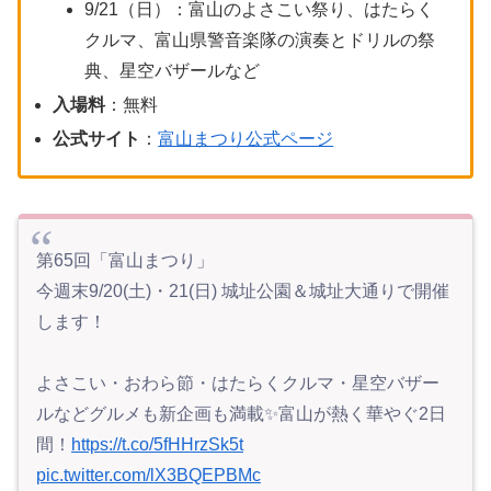
9/21（日）：富山のよさこい祭り、はたらく
クルマ、富山県警音楽隊の演奏とドリルの祭
典、星空バザールなど
入場料
：無料
公式サイト
：
富山まつり公式ページ
第65回「富山まつり」
今週末9/20(土)・21(日) 城址公園＆城址大通りで開催
します！
よさこい・おわら節・はたらくクルマ・星空バザー
ルなどグルメも新企画も満載✨富山が熱く華やぐ2日
間！
https://t.co/5fHHrzSk5t
pic.twitter.com/lX3BQEPBMc