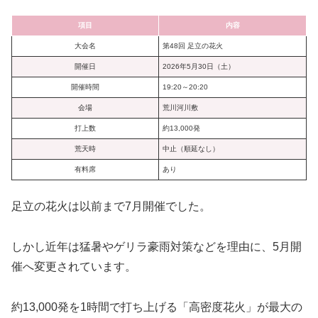
項目
内容
大会名
第48回 足立の花火
開催日
2026年5月30日（土）
開催時間
19:20～20:20
会場
荒川河川敷
打上数
約13,000発
荒天時
中止（順延なし）
有料席
あり
足立の花火は以前まで7月開催でした。
しかし近年は猛暑やゲリラ豪雨対策などを理由に、5月開
催へ変更されています。
約13,000発を1時間で打ち上げる「高密度花火」が最大の