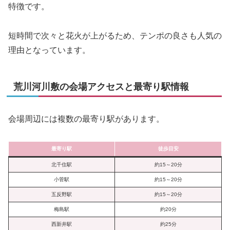
特徴です。
短時間で次々と花火が上がるため、テンポの良さも人気の
理由となっています。
荒川河川敷の会場アクセスと最寄り駅情報
会場周辺には複数の最寄り駅があります。
最寄り駅
徒歩目安
北千住駅
約15～20分
小菅駅
約15～20分
五反野駅
約15～20分
梅島駅
約20分
西新井駅
約25分