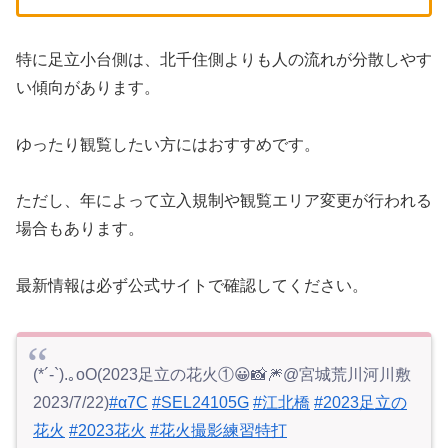
特に足立小台側は、北千住側よりも人の流れが分散しやす
い傾向があります。
ゆったり観覧したい方にはおすすめです。
ただし、年によって立入規制や観覧エリア変更が行われる
場合もあります。
最新情報は必ず公式サイトで確認してください。
(*´-`).｡oO(2023足立の花火①😀📸🎆@宮城荒川河川敷
2023/7/22)
#α7C
#SEL24105G
#江北橋
#2023足立の
花火
#2023花火
#花火撮影練習特打