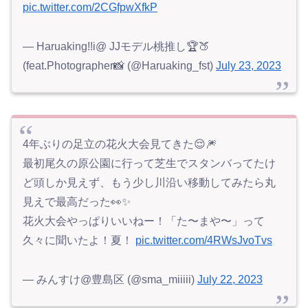
pic.twitter.com/2CGfpwXfkP
— Haruaking!!i@ JJモデル桃推し🏆🍑
(feat.Photographer📸 (@Haruaking_fst)
July 23, 2023
4年ぶりの足立の花火大会見てきた😌🎆
最初尾久の原公園に行って芝生でスタンバってたけ
ど頭しか見えず、もう少し川沿い移動してみたら丸
見えで最高だった👀✨
花火大会やっぱりいいねー！「た〜まや〜」って
久々に聞いたよ！夏！
pic.twitter.com/4RWsJvoTvs
— みんすけ@豊島区 (@sma_miiiii)
July 22, 2023