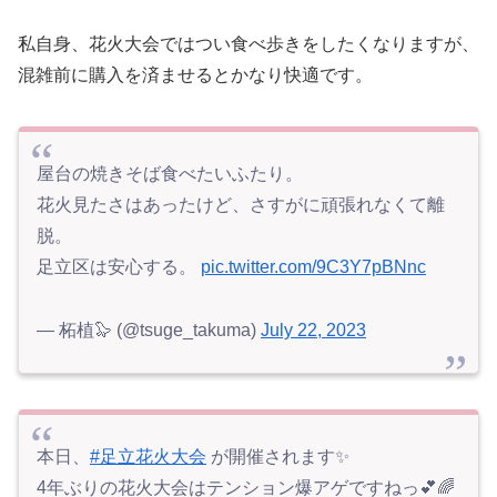
私自身、花火大会ではつい食べ歩きをしたくなりますが、
混雑前に購入を済ませるとかなり快適です。
屋台の焼きそば食べたいふたり。
花火見たさはあったけど、さすがに頑張れなくて離
脱。
足立区は安心する。
pic.twitter.com/9C3Y7pBNnc
— 柘植🦭 (@tsuge_takuma)
July 22, 2023
本日、
#足立花火大会
が開催されます✨
4年ぶりの花火大会はテンション爆アゲですねっ💕🌈