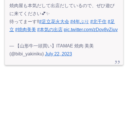
焼肉屋も本気だして出店だしているので、ぜひ遊び
に来てください💕✨
待ってまーす‼️
#足立花火大会
#4年ぶり
#北千住
#足
立
#焼肉美美
#本気の出店
pic.twitter.com/zDov8vZiuv
— 【山形牛一頭買い】ITAMAE 焼肉 美美
(@bibi_yakiniku)
July 22, 2023