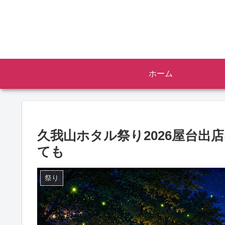
ホーム
久我山ホタル祭り2026屋台出
ても
祭り