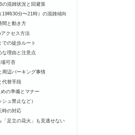
26の混雑状況と回避策
19時30分〜21時）の混雑傾向
時間と動き方
のアクセス方法
までの徒歩ルート
めな理由と注意点
来場可否
と周辺パーキング事情
と代替手段
ための準備とマナー
ッシュ禁止など）
天時の対応
ら「足立の花火」も見逃せない