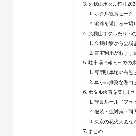
久我山ホタル祭り20
ホタル観賞ピーク（
混雑を避ける来場
久我山ホタル祭りへ
久我山駅から会場
電車利用がおすす
駐車場情報と車での
専用駐車場の有無
車が非推奨な理由
ホタル鑑賞を楽しむ
観賞ルール（フラ
服装・虫対策・雨
東京の花火大会な
まとめ