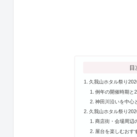
目
久我山ホタル祭り20
例年の開催時期と2
神田川沿いを中心
久我山ホタル祭り20
商店街・会場周辺
屋台を楽しむおす