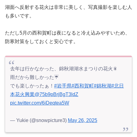
湖面へ反射する花火は非常に美しく、写真撮影を楽しむ人
も多いです。
ただし5月の西和賀町は夜になると冷え込みやすいため、
防寒対策をしておくと安心です。
去年は行かなかった、錦秋湖湖水まつりの花火🎇
雨だから難しかった☔
でも楽しかったぁ！
#岩手県
#西和賀町
#錦秋湖
#北日
本花火興業
@75b9pBrjBgT3ldZ
pic.twitter.com/6iDeqtea5W
— Yukie (@snowpicture3)
May 26, 2025