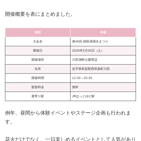
開催概要を表にまとめました。
項目
内容
大会名
第46回 錦秋湖湖水まつり
開催日
2026年5月30日（土）
開催場所
川尻湖畔公園周辺
住所
岩手県和賀郡西和賀町川尻
開催時間
12:30～20:30
観覧料金
無料
最寄り駅
JRほっとゆだ駅
例年、昼間から体験イベントやステージ企画も行われま
す。
花火だけでなく、一日楽しめるイベントとして人気があり