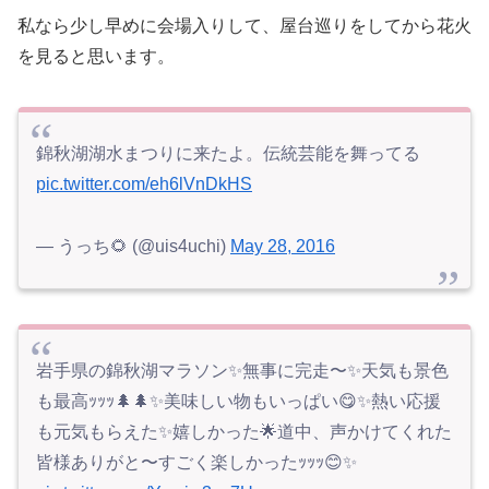
私なら少し早めに会場入りして、屋台巡りをしてから花火
を見ると思います。
錦秋湖湖水まつりに来たよ。伝統芸能を舞ってる
pic.twitter.com/eh6lVnDkHS
— うっち🌻 (@uis4uchi)
May 28, 2016
岩手県の錦秋湖マラソン✨無事に完走〜✨天気も景色
も最高ｯｯｯ🌲🌲✨美味しい物もいっぱい😋✨熱い応援
も元気もらえた✨嬉しかった🌟道中、声かけてくれた
皆様ありがと〜すごく楽しかったｯｯｯ😊✨