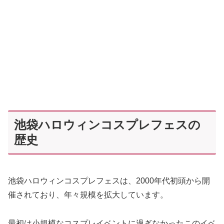
池袋ハロウィンコスプレフェスの
歴史
池袋ハロウィンコスプレフェスは、2000年代初頭から開
催されており、年々規模を拡大しています。
最初は小規模なコスプレイベントに過ぎなかったこのイベ