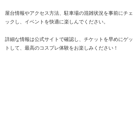
屋台情報やアクセス方法、駐車場の混雑状況を事前にチェ
ックし、イベントを快適に楽しんでください。
詳細な情報は公式サイトで確認し、チケットを早めにゲッ
トして、最高のコスプレ体験をお楽しみください！