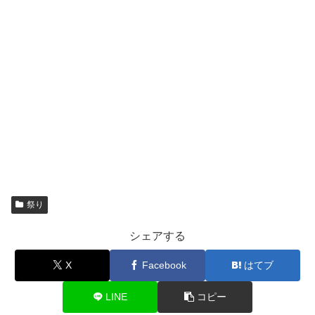
祭り
シェアする
X
Facebook
はてブ
LINE
コピー