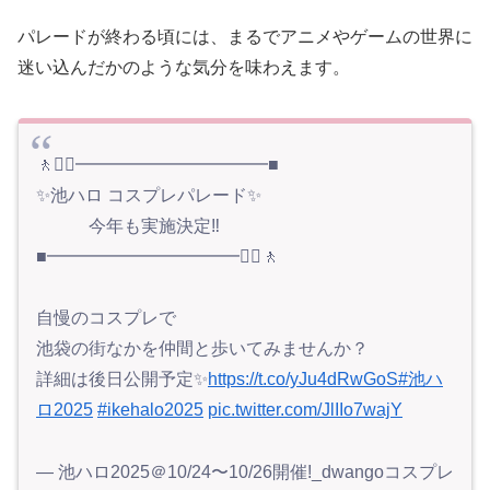
パレードが終わる頃には、まるでアニメやゲームの世界に
迷い込んだかのような気分を味わえます。
🚶🚶‍♀️━━━━━━━━━━━■
✨池ハロ コスプレパレード✨
今年も実施決定‼
■━━━━━━━━━━━🚶‍♀️🚶
自慢のコスプレで
池袋の街なかを仲間と歩いてみませんか？
詳細は後日公開予定✨
https://t.co/yJu4dRwGoS
#池ハ
ロ2025
#ikehalo2025
pic.twitter.com/JlIIo7wajY
— 池ハロ2025＠10/24〜10/26開催!_dwangoコスプレ